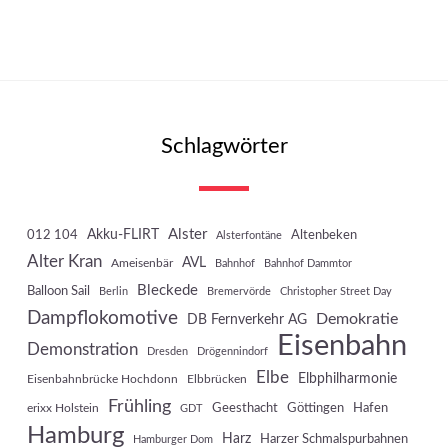
Schlagwörter
Akku-FLIRT
Alster
012 104
Altenbeken
Alsterfontäne
Alter Kran
AVL
Ameisenbär
Bahnhof
Bahnhof Dammtor
Bleckede
Balloon Sail
Berlin
Bremervörde
Christopher Street Day
Dampflokomotive
Demokratie
DB Fernverkehr AG
Eisenbahn
Demonstration
Dresden
Drögennindorf
Elbe
Elbphilharmonie
Eisenbahnbrücke Hochdonn
Elbbrücken
Frühling
Geesthacht
Göttingen
Hafen
erixx Holstein
GDT
Hamburg
Harz
Harzer Schmalspurbahnen
Hamburger Dom