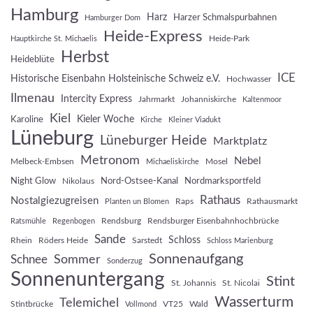
Hamburg
Harz
Harzer Schmalspurbahnen
Hamburger Dom
Heide-Express
Heide-Park
Hauptkirche St. Michaelis
Herbst
Heideblüte
ICE
Historische Eisenbahn Holsteinische Schweiz e.V.
Hochwasser
Ilmenau
Intercity Express
Jahrmarkt
Johanniskirche
Kaltenmoor
Kiel
Kieler Woche
Karoline
Kirche
Kleiner Viadukt
Lüneburg
Lüneburger Heide
Marktplatz
Metronom
Nebel
Melbeck-Embsen
Mosel
Michaeliskirche
Night Glow
Nord-Ostsee-Kanal
Nordmarksportfeld
Nikolaus
Rathaus
Nostalgiezugreisen
Raps
Rathausmarkt
Planten un Blomen
Rendsburg
Rendsburger Eisenbahnhochbrücke
Ratsmühle
Regenbogen
Sande
Schloss
Rhein
Röders Heide
Sarstedt
Schloss Marienburg
Sonnenaufgang
Sommer
Schnee
Sonderzug
Sonnenuntergang
Stint
St. Johannis
St. Nicolai
Wasserturm
Telemichel
Stintbrücke
VT25
Wald
Vollmond