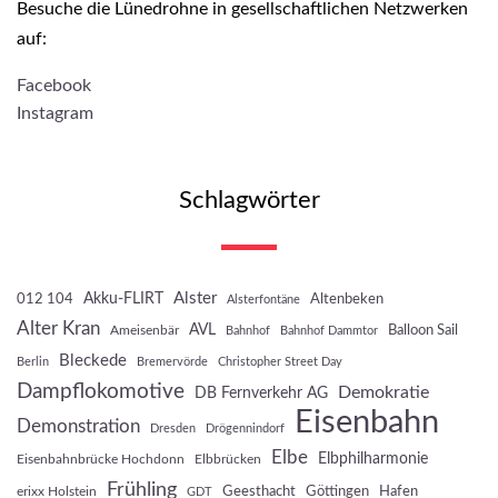
Besuche die Lünedrohne in gesellschaftlichen Netzwerken
auf:
Facebook
Instagram
Schlagwörter
Akku-FLIRT
Alster
012 104
Altenbeken
Alsterfontäne
Alter Kran
AVL
Balloon Sail
Ameisenbär
Bahnhof
Bahnhof Dammtor
Bleckede
Berlin
Bremervörde
Christopher Street Day
Dampflokomotive
Demokratie
DB Fernverkehr AG
Eisenbahn
Demonstration
Dresden
Drögennindorf
Elbe
Elbphilharmonie
Eisenbahnbrücke Hochdonn
Elbbrücken
Frühling
Geesthacht
Göttingen
Hafen
erixx Holstein
GDT