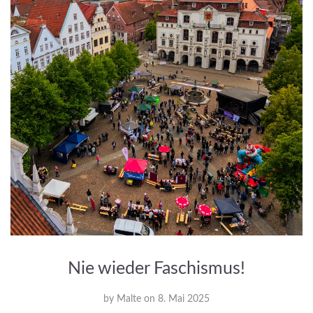
Nie wieder Faschismus!
by
Malte
on
8. Mai 2025