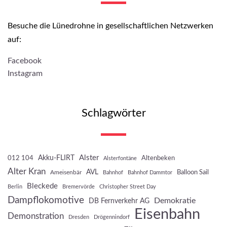
Besuche die Lünedrohne in gesellschaftlichen Netzwerken
auf:
Facebook
Instagram
Schlagwörter
Akku-FLIRT
Alster
012 104
Altenbeken
Alsterfontäne
Alter Kran
AVL
Balloon Sail
Ameisenbär
Bahnhof
Bahnhof Dammtor
Bleckede
Berlin
Bremervörde
Christopher Street Day
Dampflokomotive
Demokratie
DB Fernverkehr AG
Eisenbahn
Demonstration
Dresden
Drögennindorf