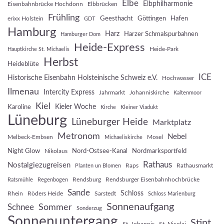
Elbe
Elbphilharmonie
Eisenbahnbrücke Hochdonn
Elbbrücken
Frühling
Geesthacht
Göttingen
Hafen
erixx Holstein
GDT
Hamburg
Harz
Harzer Schmalspurbahnen
Hamburger Dom
Heide-Express
Heide-Park
Hauptkirche St. Michaelis
Herbst
Heideblüte
ICE
Historische Eisenbahn Holsteinische Schweiz e.V.
Hochwasser
Ilmenau
Intercity Express
Jahrmarkt
Johanniskirche
Kaltenmoor
Kiel
Kieler Woche
Karoline
Kirche
Kleiner Viadukt
Lüneburg
Lüneburger Heide
Marktplatz
Metronom
Nebel
Melbeck-Embsen
Mosel
Michaeliskirche
Night Glow
Nord-Ostsee-Kanal
Nordmarksportfeld
Nikolaus
Rathaus
Nostalgiezugreisen
Raps
Rathausmarkt
Planten un Blomen
Rendsburg
Rendsburger Eisenbahnhochbrücke
Ratsmühle
Regenbogen
Sande
Schloss
Rhein
Röders Heide
Sarstedt
Schloss Marienburg
Sonnenaufgang
Sommer
Schnee
Sonderzug
Sonnenuntergang
Stint