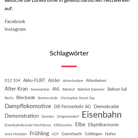
Besuche die Lünedrohne in gesellschaftlichen Netzwerken
auf:
Facebook
Instagram
Schlagwörter
Akku-FLIRT
Alster
012 104
Altenbeken
Alsterfontäne
Alter Kran
AVL
Balloon Sail
Ameisenbär
Bahnhof
Bahnhof Dammtor
Bleckede
Berlin
Bremervörde
Christopher Street Day
Dampflokomotive
Demokratie
DB Fernverkehr AG
Eisenbahn
Demonstration
Dresden
Drögennindorf
Elbe
Elbphilharmonie
Eisenbahnbrücke Hochdonn
Elbbrücken
Frühling
Geesthacht
Göttingen
Hafen
erixx Holstein
GDT