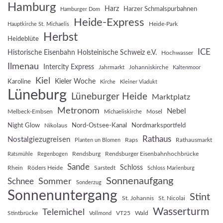
Hamburg
Harz
Harzer Schmalspurbahnen
Hamburger Dom
Heide-Express
Heide-Park
Hauptkirche St. Michaelis
Herbst
Heideblüte
ICE
Historische Eisenbahn Holsteinische Schweiz e.V.
Hochwasser
Ilmenau
Intercity Express
Jahrmarkt
Johanniskirche
Kaltenmoor
Kiel
Kieler Woche
Karoline
Kirche
Kleiner Viadukt
Lüneburg
Lüneburger Heide
Marktplatz
Metronom
Nebel
Melbeck-Embsen
Mosel
Michaeliskirche
Night Glow
Nord-Ostsee-Kanal
Nordmarksportfeld
Nikolaus
Rathaus
Nostalgiezugreisen
Raps
Rathausmarkt
Planten un Blomen
Rendsburg
Rendsburger Eisenbahnhochbrücke
Ratsmühle
Regenbogen
Sande
Schloss
Rhein
Röders Heide
Sarstedt
Schloss Marienburg
Sonnenaufgang
Sommer
Schnee
Sonderzug
Sonnenuntergang
Stint
St. Johannis
St. Nicolai
Wasserturm
Telemichel
Stintbrücke
VT25
Wald
Vollmond