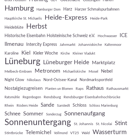
GDT
Hamburg
Harz
Harzer Schmalspurbahnen
Hamburger Dom
Heide-Express
Heide-Park
Hauptkirche St. Michaelis
Herbst
Heideblüte
ICE
Historische Eisenbahn Holsteinische Schweiz e.V.
Hochwasser
Ilmenau
Intercity Express
Jahrmarkt
Johanniskirche
Kaltenmoor
Kiel
Kieler Woche
Karoline
Kirche
Kleiner Viadukt
Lüneburg
Lüneburger Heide
Marktplatz
Metronom
Nebel
Melbeck-Embsen
Mosel
Michaeliskirche
Night Glow
Nord-Ostsee-Kanal
Nordmarksportfeld
Nikolaus
Rathaus
Nostalgiezugreisen
Raps
Rathausmarkt
Planten un Blomen
Rendsburg
Rendsburger Eisenbahnhochbrücke
Ratsmühle
Regenbogen
Sande
Schloss
Rhein
Röders Heide
Sarstedt
Schloss Marienburg
Sonnenaufgang
Sommer
Schnee
Sonderzug
Sonnenuntergang
Stint
St. Johannis
St. Nicolai
Wasserturm
Telemichel
Stintbrücke
VT25
Wald
Vollmond