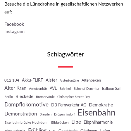
Besuche die Lünedrohne in gesellschaftlichen Netzwerken
auf:
Facebook
Instagram
Schlagwörter
Akku-FLIRT
Alster
012 104
Altenbeken
Alsterfontäne
Alter Kran
AVL
Balloon Sail
Ameisenbär
Bahnhof
Bahnhof Dammtor
Bleckede
Berlin
Bremervörde
Christopher Street Day
Dampflokomotive
Demokratie
DB Fernverkehr AG
Eisenbahn
Demonstration
Dresden
Drögennindorf
Elbe
Elbphilharmonie
Eisenbahnbrücke Hochdonn
Elbbrücken
Frühling
Geesthacht
Göttingen
Hafen
erixx Holstein