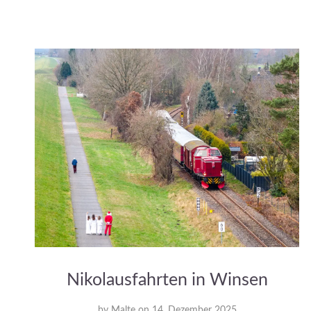
Nikolausfahrten in Winsen
by
Malte
on
14. Dezember 2025