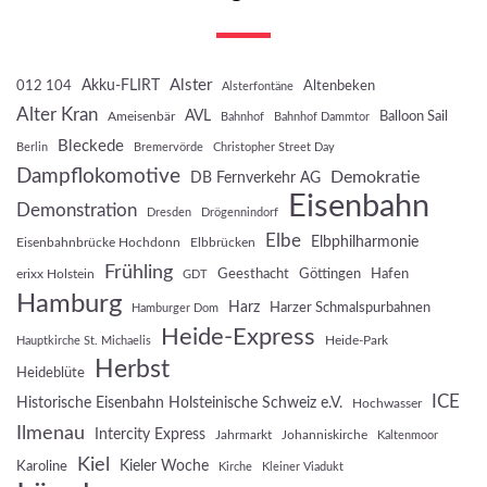
Akku-FLIRT
Alster
012 104
Altenbeken
Alsterfontäne
Alter Kran
AVL
Balloon Sail
Ameisenbär
Bahnhof
Bahnhof Dammtor
Bleckede
Berlin
Bremervörde
Christopher Street Day
Dampflokomotive
Demokratie
DB Fernverkehr AG
Eisenbahn
Demonstration
Dresden
Drögennindorf
Elbe
Elbphilharmonie
Eisenbahnbrücke Hochdonn
Elbbrücken
Frühling
Geesthacht
Göttingen
Hafen
erixx Holstein
GDT
Hamburg
Harz
Harzer Schmalspurbahnen
Hamburger Dom
Heide-Express
Heide-Park
Hauptkirche St. Michaelis
Herbst
Heideblüte
ICE
Historische Eisenbahn Holsteinische Schweiz e.V.
Hochwasser
Ilmenau
Intercity Express
Jahrmarkt
Johanniskirche
Kaltenmoor
Kiel
Kieler Woche
Karoline
Kirche
Kleiner Viadukt