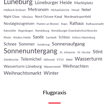
Lüneburg
Lüneburger Heide
Marktplatz
Metronom
Nebel
Melbeck-Embsen
Mosel
Michaeliskirche
Night Glow
Nord-Ostsee-Kanal
Nordmarksportfeld
Nikolaus
Rathaus
Nostalgiezugreisen
Raps
Rathausmarkt
Planten un Blomen
Rendsburg
Rendsburger Eisenbahnhochbrücke
Ratsmühle
Regenbogen
Sande
Schloss
Rhein
Röders Heide
Sarstedt
Schloss Marienburg
Sonnenaufgang
Sommer
Schnee
Sonderzug
Sonnenuntergang
Stint
St. Johannis
St. Nicolai
Wasserturm
Telemichel
Stintbrücke
VT25
Wald
Vollmond
Weihnachten
Wasserturm Lüneburg
Wasserviertel
Weihnachtsmarkt
Winter
Flugpraxis