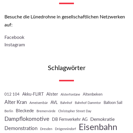
Besuche die Lünedrohne in gesellschaftlichen Netzwerken
auf:
Facebook
Instagram
Schlagwörter
Akku-FLIRT
Alster
012 104
Altenbeken
Alsterfontäne
Alter Kran
AVL
Balloon Sail
Ameisenbär
Bahnhof
Bahnhof Dammtor
Bleckede
Berlin
Bremervörde
Christopher Street Day
Dampflokomotive
Demokratie
DB Fernverkehr AG
Eisenbahn
Demonstration
Dresden
Drögennindorf