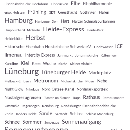
Elbe
Elbphilharmonie
Eisenbahnbrücke Hochdonn
Elbbrücken
Frühling
Geesthacht
Göttingen
Hafen
erixx Holstein
GDT
Hamburg
Harz
Harzer Schmalspurbahnen
Hamburger Dom
Heide-Express
Heide-Park
Hauptkirche St. Michaelis
Herbst
Heideblüte
ICE
Historische Eisenbahn Holsteinische Schweiz e.V.
Hochwasser
Ilmenau
Intercity Express
Jahrmarkt
Johanniskirche
Kaltenmoor
Kiel
Kieler Woche
Karoline
Kirche
Kleiner Viadukt
Lüneburg
Lüneburger Heide
Marktplatz
Metronom
Nebel
Melbeck-Embsen
Mosel
Michaeliskirche
Night Glow
Nord-Ostsee-Kanal
Nordmarksportfeld
Nikolaus
Rathaus
Nostalgiezugreisen
Raps
Rathausmarkt
Planten un Blomen
Rendsburg
Rendsburger Eisenbahnhochbrücke
Ratsmühle
Regenbogen
Sande
Schloss
Rhein
Röders Heide
Sarstedt
Schloss Marienburg
Sonnenaufgang
Sommer
Schnee
Sonderzug