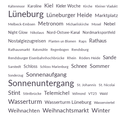
Kiel
Kieler Woche
Karoline
Kaltenmoor
Kirche
Kleiner Viadukt
Lüneburg
Lüneburger Heide
Marktplatz
Metronom
Nebel
Melbeck-Embsen
Mosel
Michaeliskirche
Night Glow
Nord-Ostsee-Kanal
Nordmarksportfeld
Nikolaus
Rathaus
Nostalgiezugreisen
Raps
Planten un Blomen
Rathausmarkt
Rendsburg
Ratsmühle
Regenbogen
Sande
Rendsburger Eisenbahnhochbrücke
Rhein
Röders Heide
Sommer
Schnee
Schloss
Sarstedt
Schloss Marienburg
Sonnenaufgang
Sonderzug
Sonnenuntergang
St. Johannis
St. Nicolai
Stint
Telemichel
Stintbrücke
VT25
Wald
Vollmond
Wasserturm
Wasserturm Lüneburg
Wasserviertel
Weihnachtsmarkt
Winter
Weihnachten