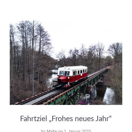
Fahrtziel „Frohes neues Jahr“
by
Malte
on
1. Januar 2025