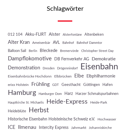
Schlagwörter
Akku-FLIRT
Alster
012 104
Altenbeken
Alsterfontäne
Alter Kran
AVL
Ameisenbär
Bahnhof
Bahnhof Dammtor
Bleckede
Balloon Sail
Berlin
Bremervörde
Christopher Street Day
Dampflokomotive
Demokratie
DB Fernverkehr AG
Eisenbahn
Demonstration
Dresden
Drögennindorf
Elbe
Elbphilharmonie
Eisenbahnbrücke Hochdonn
Elbbrücken
Frühling
Geesthacht
Göttingen
Hafen
erixx Holstein
GDT
Hamburg
Harz
Harzer Schmalspurbahnen
Hamburger Dom
Heide-Express
Heide-Park
Hauptkirche St. Michaelis
Herbst
Heideblüte
Historische Eisenbahn Holsteinische Schweiz e.V.
Hochwasser
Ilmenau
ICE
Intercity Express
Jahrmarkt
Johanniskirche