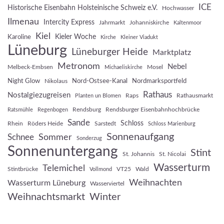
ICE
Historische Eisenbahn Holsteinische Schweiz e.V.
Hochwasser
Ilmenau
Intercity Express
Jahrmarkt
Johanniskirche
Kaltenmoor
Kiel
Kieler Woche
Karoline
Kirche
Kleiner Viadukt
Lüneburg
Lüneburger Heide
Marktplatz
Metronom
Nebel
Melbeck-Embsen
Mosel
Michaeliskirche
Night Glow
Nord-Ostsee-Kanal
Nordmarksportfeld
Nikolaus
Rathaus
Nostalgiezugreisen
Raps
Rathausmarkt
Planten un Blomen
Rendsburg
Rendsburger Eisenbahnhochbrücke
Ratsmühle
Regenbogen
Sande
Schloss
Rhein
Röders Heide
Sarstedt
Schloss Marienburg
Sonnenaufgang
Sommer
Schnee
Sonderzug
Sonnenuntergang
Stint
St. Johannis
St. Nicolai
Wasserturm
Telemichel
Stintbrücke
VT25
Wald
Vollmond
Weihnachten
Wasserturm Lüneburg
Wasserviertel
Weihnachtsmarkt
Winter