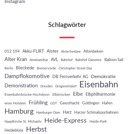
Instagram
Schlagwörter
Akku-FLIRT
Alster
012 104
Altenbeken
Alsterfontäne
Alter Kran
AVL
Balloon Sail
Ameisenbär
Bahnhof
Bahnhof Dammtor
Bleckede
Berlin
Bremervörde
Christopher Street Day
Dampflokomotive
Demokratie
DB Fernverkehr AG
Eisenbahn
Demonstration
Dresden
Drögennindorf
Elbe
Elbphilharmonie
Eisenbahnbrücke Hochdonn
Elbbrücken
Frühling
Geesthacht
Göttingen
Hafen
erixx Holstein
GDT
Hamburg
Harz
Harzer Schmalspurbahnen
Hamburger Dom
Heide-Express
Heide-Park
Hauptkirche St. Michaelis
Herbst
Heideblüte