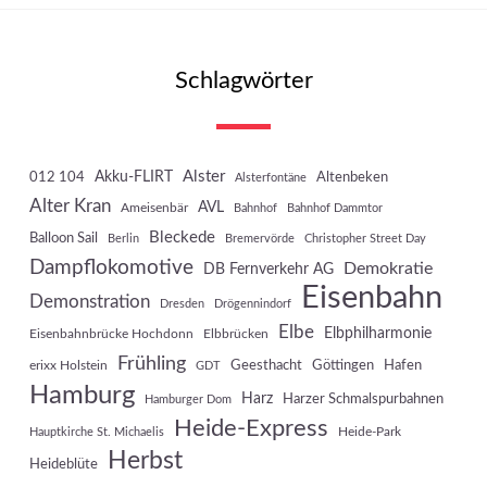
Schlagwörter
Akku-FLIRT
Alster
012 104
Altenbeken
Alsterfontäne
Alter Kran
AVL
Ameisenbär
Bahnhof
Bahnhof Dammtor
Bleckede
Balloon Sail
Berlin
Bremervörde
Christopher Street Day
Dampflokomotive
Demokratie
DB Fernverkehr AG
Eisenbahn
Demonstration
Dresden
Drögennindorf
Elbe
Elbphilharmonie
Eisenbahnbrücke Hochdonn
Elbbrücken
Frühling
Geesthacht
Göttingen
Hafen
erixx Holstein
GDT
Hamburg
Harz
Harzer Schmalspurbahnen
Hamburger Dom
Heide-Express
Heide-Park
Hauptkirche St. Michaelis
Herbst
Heideblüte