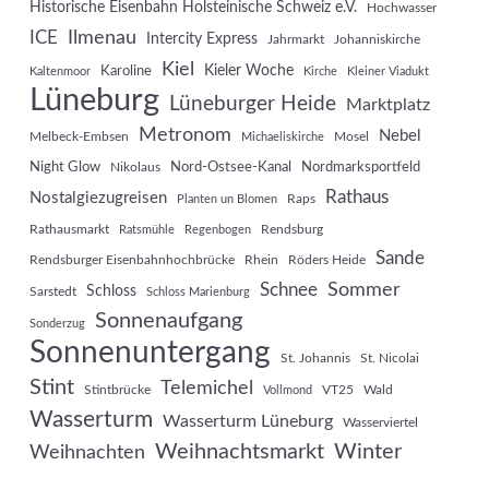
Historische Eisenbahn Holsteinische Schweiz e.V.
Hochwasser
Ilmenau
ICE
Intercity Express
Jahrmarkt
Johanniskirche
Kiel
Kieler Woche
Karoline
Kaltenmoor
Kirche
Kleiner Viadukt
Lüneburg
Lüneburger Heide
Marktplatz
Metronom
Nebel
Melbeck-Embsen
Mosel
Michaeliskirche
Night Glow
Nord-Ostsee-Kanal
Nordmarksportfeld
Nikolaus
Rathaus
Nostalgiezugreisen
Raps
Planten un Blomen
Rathausmarkt
Rendsburg
Ratsmühle
Regenbogen
Sande
Rendsburger Eisenbahnhochbrücke
Rhein
Röders Heide
Sommer
Schnee
Schloss
Sarstedt
Schloss Marienburg
Sonnenaufgang
Sonderzug
Sonnenuntergang
St. Johannis
St. Nicolai
Stint
Telemichel
Stintbrücke
VT25
Wald
Vollmond
Wasserturm
Wasserturm Lüneburg
Wasserviertel
Weihnachtsmarkt
Winter
Weihnachten