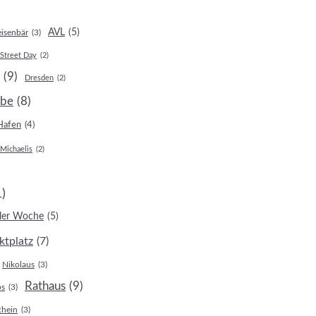
AVL
(5)
isenbär
(3)
 Street Day
(2)
(9)
Dresden
(2)
lbe
(8)
Hafen
(4)
 Michaelis
(2)
1)
eler Woche
(5)
ktplatz
(7)
Nikolaus
(3)
Rathaus
(9)
ps
(3)
Rhein
(3)