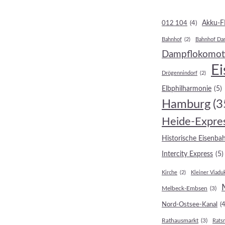
Akku-F
012 104
(4)
Bahnhof
(2)
Bahnhof Da
Dampflokomot
E
Drögennindorf
(2)
Elbphilharmonie
(5)
Hamburg
(3
Heide-Expre
Historische Eisenbah
Intercity Express
(5)
Kirche
(2)
Kleiner Viadu
Melbeck-Embsen
(3)
Nord-Ostsee-Kanal
(4
Rathausmarkt
(3)
Rats