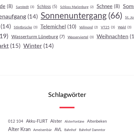
Som
de
(8)
Schnee
(8)
Schloss
(5)
Sarstedt
(3)
Schloss Marienburg
(2)
Sonnenuntergang
(66)
enaufgang
(14)
St. J
(14)
Telemichel
(10)
Stintbrücke
(3)
VT25
(3)
Wald
(3)
Vollmond
(2)
(19)
Weihnachten
(
Wasserturm Lüneburg
(7)
Wasserviertel
(3)
rkt
(15)
Winter
(14)
Schlagwörter
Akku-FLIRT
Alster
012 104
Altenbeken
Alsterfontäne
Alter Kran
AVL
Ameisenbär
Bahnhof
Bahnhof Dammtor