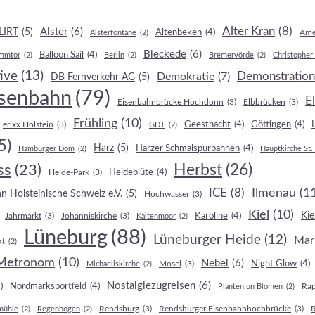
Alter Kran
(8)
LIRT
(5)
Alster
(6)
Altenbeken
(4)
Ame
Alsterfontäne
(2)
Bleckede
(6)
Balloon Sail
(4)
mmtor
(2)
Berlin
(2)
Bremervörde
(2)
Christopher
ive
(13)
Demonstration
Demokratie
(7)
DB Fernverkehr AG
(5)
isenbahn
(79)
E
Eisenbahnbrücke Hochdonn
(3)
Elbbrücken
(3)
Frühling
(10)
Geesthacht
(4)
Göttingen
(4)
erixx Holstein
(3)
GDT
(2)
5)
Harz
(5)
Harzer Schmalspurbahnen
(4)
Hamburger Dom
(2)
Hauptkirche St.
ss
(23)
Herbst
(26)
Heideblüte
(4)
Heide-Park
(3)
Ilmenau
(1
ICE
(8)
n Holsteinische Schweiz e.V.
(5)
Hochwasser
(3)
Kiel
(10)
Ki
Karoline
(4)
Jahrmarkt
(3)
Johanniskirche
(3)
Kaltenmoor
(2)
Lüneburg
(88)
Lüneburger Heide
(12)
Mar
kt
(2)
Metronom
(10)
Nebel
(6)
Night Glow
(4)
Mosel
(3)
Michaeliskirche
(2)
Nostalgiezugreisen
(6)
)
Nordmarksportfeld
(4)
Ra
Planten un Blomen
(2)
Rendsburg
(3)
Rendsburger Eisenbahnhochbrücke
(3)
mühle
(2)
Regenbogen
(2)