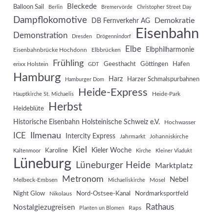
Bleckede
Balloon Sail
Berlin
Bremervörde
Christopher Street Day
Dampflokomotive
Demokratie
DB Fernverkehr AG
Eisenbahn
Demonstration
Dresden
Drögennindorf
Elbe
Elbphilharmonie
Eisenbahnbrücke Hochdonn
Elbbrücken
Frühling
Geesthacht
Göttingen
Hafen
erixx Holstein
GDT
Hamburg
Harz
Harzer Schmalspurbahnen
Hamburger Dom
Heide-Express
Heide-Park
Hauptkirche St. Michaelis
Herbst
Heideblüte
Historische Eisenbahn Holsteinische Schweiz e.V.
Hochwasser
Ilmenau
ICE
Intercity Express
Jahrmarkt
Johanniskirche
Kiel
Kieler Woche
Karoline
Kaltenmoor
Kirche
Kleiner Viadukt
Lüneburg
Lüneburger Heide
Marktplatz
Metronom
Nebel
Melbeck-Embsen
Mosel
Michaeliskirche
Night Glow
Nord-Ostsee-Kanal
Nordmarksportfeld
Nikolaus
Rathaus
Nostalgiezugreisen
Raps
Planten un Blomen