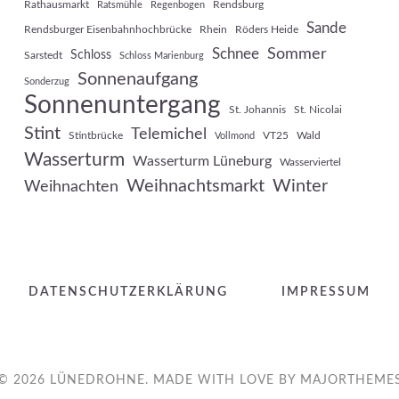
Rathausmarkt
Rendsburg
Ratsmühle
Regenbogen
Sande
Rendsburger Eisenbahnhochbrücke
Rhein
Röders Heide
Sommer
Schnee
Schloss
Sarstedt
Schloss Marienburg
Sonnenaufgang
Sonderzug
Sonnenuntergang
St. Johannis
St. Nicolai
Stint
Telemichel
Stintbrücke
VT25
Wald
Vollmond
Wasserturm
Wasserturm Lüneburg
Wasserviertel
Weihnachtsmarkt
Winter
Weihnachten
DATENSCHUTZERKLÄRUNG
IMPRESSUM
© 2026 LÜNEDROHNE. MADE WITH LOVE BY
MAJORTHEME