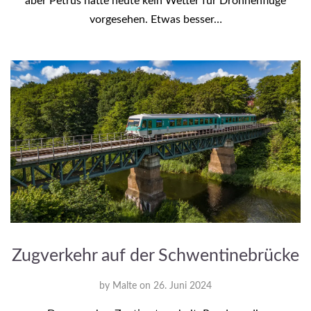
aber Petrus hatte heute kein Wetter für Drohnenflüge
vorgesehen. Etwas besser…
Zugverkehr auf der Schwentinebrücke
by
Malte
on
26. Juni 2024