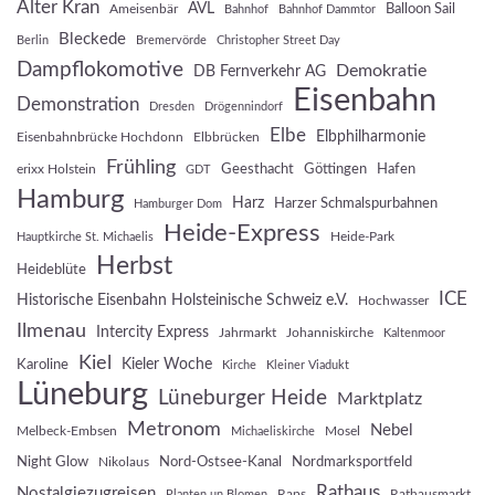
Alter Kran
AVL
Balloon Sail
Ameisenbär
Bahnhof
Bahnhof Dammtor
Bleckede
Berlin
Bremervörde
Christopher Street Day
Dampflokomotive
Demokratie
DB Fernverkehr AG
Eisenbahn
Demonstration
Dresden
Drögennindorf
Elbe
Elbphilharmonie
Eisenbahnbrücke Hochdonn
Elbbrücken
Frühling
Geesthacht
Göttingen
Hafen
erixx Holstein
GDT
Hamburg
Harz
Harzer Schmalspurbahnen
Hamburger Dom
Heide-Express
Heide-Park
Hauptkirche St. Michaelis
Herbst
Heideblüte
ICE
Historische Eisenbahn Holsteinische Schweiz e.V.
Hochwasser
Ilmenau
Intercity Express
Jahrmarkt
Johanniskirche
Kaltenmoor
Kiel
Kieler Woche
Karoline
Kirche
Kleiner Viadukt
Lüneburg
Lüneburger Heide
Marktplatz
Metronom
Nebel
Melbeck-Embsen
Mosel
Michaeliskirche
Night Glow
Nord-Ostsee-Kanal
Nordmarksportfeld
Nikolaus
Rathaus
Nostalgiezugreisen
Raps
Rathausmarkt
Planten un Blomen