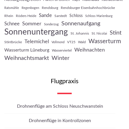
Rendsburg
Rendsburger Eisenbahnhochbrücke
Ratsmühle
Regenbogen
Sande
Schloss
Rhein
Röders Heide
Sarstedt
Schloss Marienburg
Sonnenaufgang
Sommer
Schnee
Sonderzug
Sonnenuntergang
Stint
St. Johannis
St. Nicolai
Wasserturm
Telemichel
Stintbrücke
VT25
Wald
Vollmond
Weihnachten
Wasserturm Lüneburg
Wasserviertel
Weihnachtsmarkt
Winter
Flugpraxis
Drohnenflüge am Schloss Neuschwanstein
Drohnenflüge in Kontrollzonen