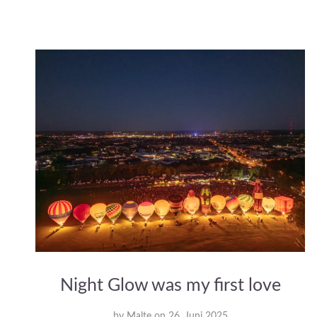
Night Glow was my first love
by
Malte
on
26. Juni 2025