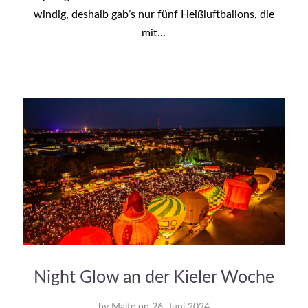
windig, deshalb gab’s nur fünf Heißluftballons, die
mit…
Night Glow an der Kieler Woche
by
Malte
on
26. Juni 2024