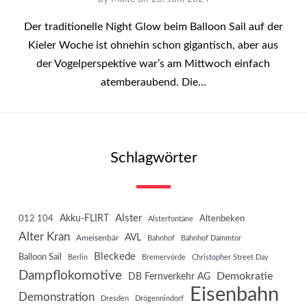
Der traditionelle Night Glow beim Balloon Sail auf der
Kieler Woche ist ohnehin schon gigantisch, aber aus
der Vogelperspektive war’s am Mittwoch einfach
atemberaubend. Die…
Schlagwörter
Akku-FLIRT
Alster
012 104
Altenbeken
Alsterfontäne
Alter Kran
AVL
Ameisenbär
Bahnhof
Bahnhof Dammtor
Bleckede
Balloon Sail
Berlin
Bremervörde
Christopher Street Day
Dampflokomotive
Demokratie
DB Fernverkehr AG
Eisenbahn
Demonstration
Dresden
Drögennindorf