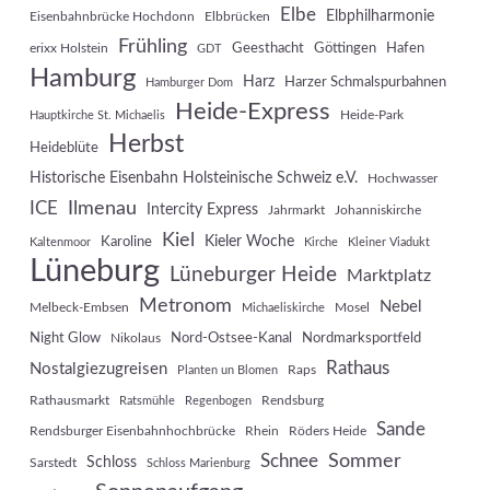
Elbe
Elbphilharmonie
Eisenbahnbrücke Hochdonn
Elbbrücken
Frühling
Geesthacht
Göttingen
Hafen
erixx Holstein
GDT
Hamburg
Harz
Harzer Schmalspurbahnen
Hamburger Dom
Heide-Express
Heide-Park
Hauptkirche St. Michaelis
Herbst
Heideblüte
Historische Eisenbahn Holsteinische Schweiz e.V.
Hochwasser
Ilmenau
ICE
Intercity Express
Jahrmarkt
Johanniskirche
Kiel
Kieler Woche
Karoline
Kaltenmoor
Kirche
Kleiner Viadukt
Lüneburg
Lüneburger Heide
Marktplatz
Metronom
Nebel
Melbeck-Embsen
Mosel
Michaeliskirche
Night Glow
Nord-Ostsee-Kanal
Nordmarksportfeld
Nikolaus
Rathaus
Nostalgiezugreisen
Raps
Planten un Blomen
Rathausmarkt
Rendsburg
Ratsmühle
Regenbogen
Sande
Rendsburger Eisenbahnhochbrücke
Rhein
Röders Heide
Sommer
Schnee
Schloss
Sarstedt
Schloss Marienburg