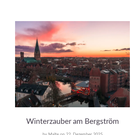
Winterzauber am Bergström
by
Malte
on
22. Dezember 2025