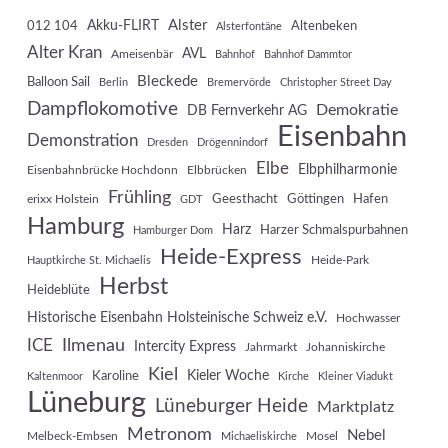
Akku-FLIRT
Alster
012 104
Altenbeken
Alsterfontäne
Alter Kran
AVL
Ameisenbär
Bahnhof
Bahnhof Dammtor
Bleckede
Balloon Sail
Berlin
Bremervörde
Christopher Street Day
Dampflokomotive
Demokratie
DB Fernverkehr AG
Eisenbahn
Demonstration
Dresden
Drögennindorf
Elbe
Elbphilharmonie
Eisenbahnbrücke Hochdonn
Elbbrücken
Frühling
Geesthacht
Göttingen
Hafen
erixx Holstein
GDT
Hamburg
Harz
Harzer Schmalspurbahnen
Hamburger Dom
Heide-Express
Heide-Park
Hauptkirche St. Michaelis
Herbst
Heideblüte
Historische Eisenbahn Holsteinische Schweiz e.V.
Hochwasser
Ilmenau
ICE
Intercity Express
Jahrmarkt
Johanniskirche
Kiel
Kieler Woche
Karoline
Kaltenmoor
Kirche
Kleiner Viadukt
Lüneburg
Lüneburger Heide
Marktplatz
Metronom
Nebel
Melbeck-Embsen
Mosel
Michaeliskirche