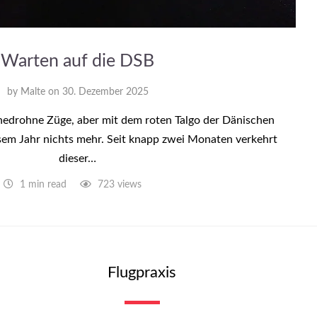
Warten auf die DSB
by
Malte
on
30. Dezember 2025
ünedrohne Züge, aber mit dem roten Talgo der Dänischen
esem Jahr nichts mehr. Seit knapp zwei Monaten verkehrt
dieser…
1 min read
723 views
Flugpraxis