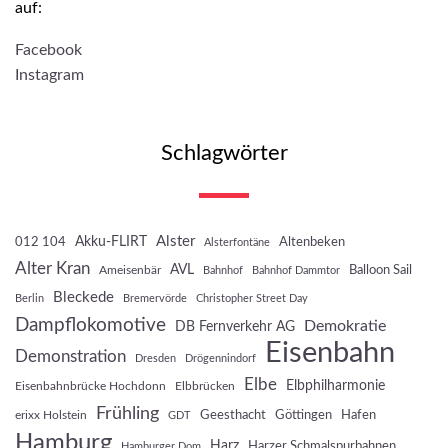
auf:
Facebook
Instagram
Schlagwörter
Akku-FLIRT
Alster
012 104
Altenbeken
Alsterfontäne
Alter Kran
AVL
Balloon Sail
Ameisenbär
Bahnhof
Bahnhof Dammtor
Bleckede
Berlin
Bremervörde
Christopher Street Day
Dampflokomotive
Demokratie
DB Fernverkehr AG
Eisenbahn
Demonstration
Dresden
Drögennindorf
Elbe
Elbphilharmonie
Eisenbahnbrücke Hochdonn
Elbbrücken
Frühling
Geesthacht
Göttingen
Hafen
erixx Holstein
GDT
Hamburg
Harz
Harzer Schmalspurbahnen
Hamburger Dom