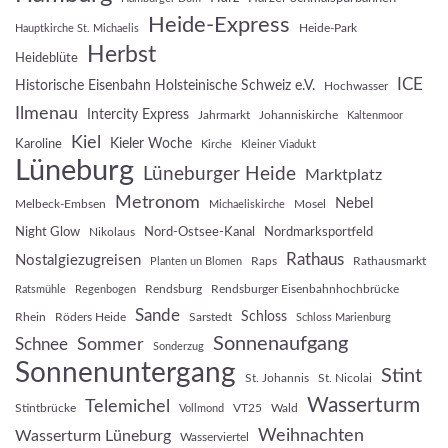
Heide-Express
Heide-Park
Hauptkirche St. Michaelis
Herbst
Heideblüte
ICE
Historische Eisenbahn Holsteinische Schweiz e.V.
Hochwasser
Ilmenau
Intercity Express
Jahrmarkt
Johanniskirche
Kaltenmoor
Kiel
Kieler Woche
Karoline
Kirche
Kleiner Viadukt
Lüneburg
Lüneburger Heide
Marktplatz
Metronom
Nebel
Melbeck-Embsen
Mosel
Michaeliskirche
Night Glow
Nord-Ostsee-Kanal
Nordmarksportfeld
Nikolaus
Rathaus
Nostalgiezugreisen
Raps
Rathausmarkt
Planten un Blomen
Rendsburg
Rendsburger Eisenbahnhochbrücke
Ratsmühle
Regenbogen
Sande
Schloss
Rhein
Röders Heide
Sarstedt
Schloss Marienburg
Sonnenaufgang
Sommer
Schnee
Sonderzug
Sonnenuntergang
Stint
St. Johannis
St. Nicolai
Wasserturm
Telemichel
Stintbrücke
VT25
Wald
Vollmond
Weihnachten
Wasserturm Lüneburg
Wasserviertel