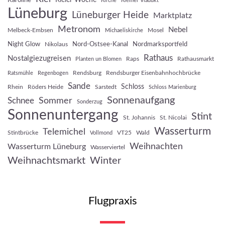
Kirche
Kleiner Viadukt
Lüneburg
Lüneburger Heide
Marktplatz
Metronom
Nebel
Melbeck-Embsen
Mosel
Michaeliskirche
Night Glow
Nord-Ostsee-Kanal
Nordmarksportfeld
Nikolaus
Rathaus
Nostalgiezugreisen
Raps
Rathausmarkt
Planten un Blomen
Rendsburg
Rendsburger Eisenbahnhochbrücke
Ratsmühle
Regenbogen
Sande
Schloss
Rhein
Röders Heide
Sarstedt
Schloss Marienburg
Sonnenaufgang
Sommer
Schnee
Sonderzug
Sonnenuntergang
Stint
St. Johannis
St. Nicolai
Wasserturm
Telemichel
Stintbrücke
VT25
Wald
Vollmond
Weihnachten
Wasserturm Lüneburg
Wasserviertel
Weihnachtsmarkt
Winter
Flugpraxis