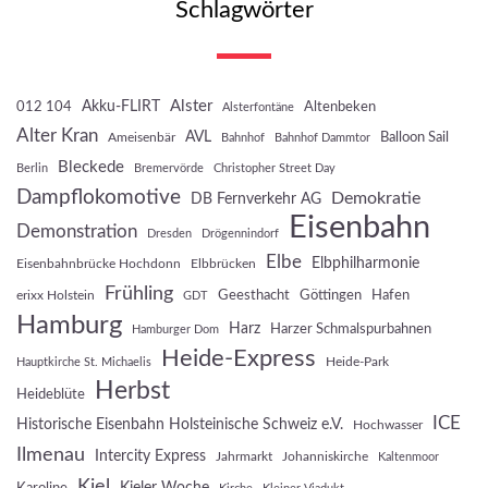
Schlagwörter
Akku-FLIRT
Alster
012 104
Altenbeken
Alsterfontäne
Alter Kran
AVL
Balloon Sail
Ameisenbär
Bahnhof
Bahnhof Dammtor
Bleckede
Berlin
Bremervörde
Christopher Street Day
Dampflokomotive
Demokratie
DB Fernverkehr AG
Eisenbahn
Demonstration
Dresden
Drögennindorf
Elbe
Elbphilharmonie
Eisenbahnbrücke Hochdonn
Elbbrücken
Frühling
Geesthacht
Göttingen
Hafen
erixx Holstein
GDT
Hamburg
Harz
Harzer Schmalspurbahnen
Hamburger Dom
Heide-Express
Heide-Park
Hauptkirche St. Michaelis
Herbst
Heideblüte
ICE
Historische Eisenbahn Holsteinische Schweiz e.V.
Hochwasser
Ilmenau
Intercity Express
Jahrmarkt
Johanniskirche
Kaltenmoor
Kiel
Kieler Woche
Karoline