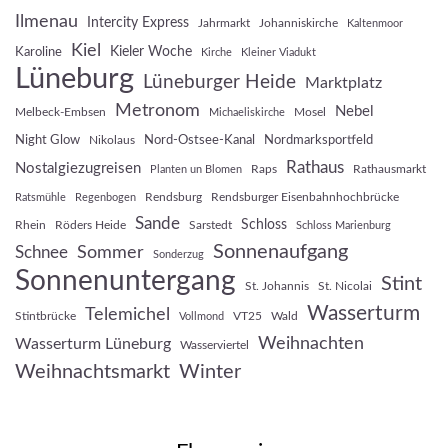
Ilmenau
Intercity Express
Jahrmarkt
Johanniskirche
Kaltenmoor
Kiel
Kieler Woche
Karoline
Kirche
Kleiner Viadukt
Lüneburg
Lüneburger Heide
Marktplatz
Metronom
Nebel
Melbeck-Embsen
Mosel
Michaeliskirche
Night Glow
Nord-Ostsee-Kanal
Nordmarksportfeld
Nikolaus
Rathaus
Nostalgiezugreisen
Raps
Rathausmarkt
Planten un Blomen
Rendsburg
Rendsburger Eisenbahnhochbrücke
Ratsmühle
Regenbogen
Sande
Schloss
Rhein
Röders Heide
Sarstedt
Schloss Marienburg
Sonnenaufgang
Sommer
Schnee
Sonderzug
Sonnenuntergang
Stint
St. Johannis
St. Nicolai
Wasserturm
Telemichel
Stintbrücke
VT25
Wald
Vollmond
Weihnachten
Wasserturm Lüneburg
Wasserviertel
Weihnachtsmarkt
Winter