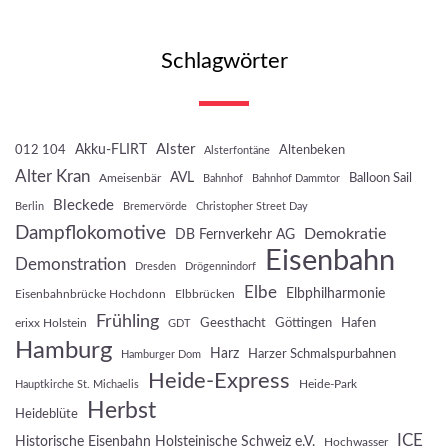
Schlagwörter
Akku-FLIRT
Alster
012 104
Altenbeken
Alsterfontäne
Alter Kran
AVL
Balloon Sail
Ameisenbär
Bahnhof
Bahnhof Dammtor
Bleckede
Berlin
Bremervörde
Christopher Street Day
Dampflokomotive
Demokratie
DB Fernverkehr AG
Eisenbahn
Demonstration
Dresden
Drögennindorf
Elbe
Elbphilharmonie
Eisenbahnbrücke Hochdonn
Elbbrücken
Frühling
Geesthacht
Göttingen
Hafen
erixx Holstein
GDT
Hamburg
Harz
Harzer Schmalspurbahnen
Hamburger Dom
Heide-Express
Heide-Park
Hauptkirche St. Michaelis
Herbst
Heideblüte
ICE
Historische Eisenbahn Holsteinische Schweiz e.V.
Hochwasser