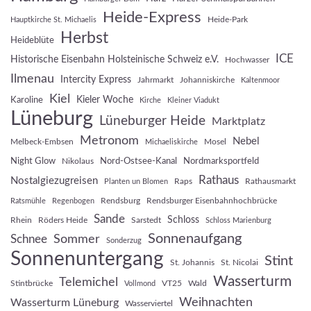
Heide-Express
Heide-Park
Hauptkirche St. Michaelis
Herbst
Heideblüte
ICE
Historische Eisenbahn Holsteinische Schweiz e.V.
Hochwasser
Ilmenau
Intercity Express
Jahrmarkt
Johanniskirche
Kaltenmoor
Kiel
Kieler Woche
Karoline
Kirche
Kleiner Viadukt
Lüneburg
Lüneburger Heide
Marktplatz
Metronom
Nebel
Melbeck-Embsen
Mosel
Michaeliskirche
Night Glow
Nord-Ostsee-Kanal
Nordmarksportfeld
Nikolaus
Rathaus
Nostalgiezugreisen
Raps
Rathausmarkt
Planten un Blomen
Rendsburg
Rendsburger Eisenbahnhochbrücke
Ratsmühle
Regenbogen
Sande
Schloss
Rhein
Röders Heide
Sarstedt
Schloss Marienburg
Sonnenaufgang
Sommer
Schnee
Sonderzug
Sonnenuntergang
Stint
St. Johannis
St. Nicolai
Wasserturm
Telemichel
Stintbrücke
VT25
Wald
Vollmond
Weihnachten
Wasserturm Lüneburg
Wasserviertel