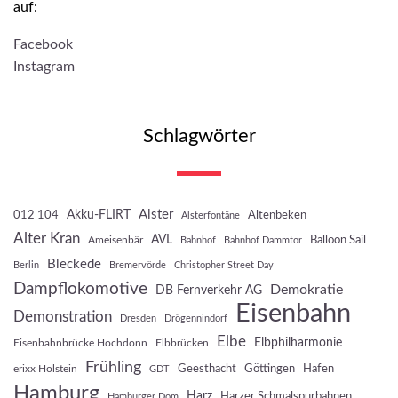
auf:
Facebook
Instagram
Schlagwörter
Akku-FLIRT
Alster
012 104
Altenbeken
Alsterfontäne
Alter Kran
AVL
Balloon Sail
Ameisenbär
Bahnhof
Bahnhof Dammtor
Bleckede
Berlin
Bremervörde
Christopher Street Day
Dampflokomotive
Demokratie
DB Fernverkehr AG
Eisenbahn
Demonstration
Dresden
Drögennindorf
Elbe
Elbphilharmonie
Eisenbahnbrücke Hochdonn
Elbbrücken
Frühling
Geesthacht
Göttingen
Hafen
erixx Holstein
GDT
Hamburg
Harz
Harzer Schmalspurbahnen
Hamburger Dom