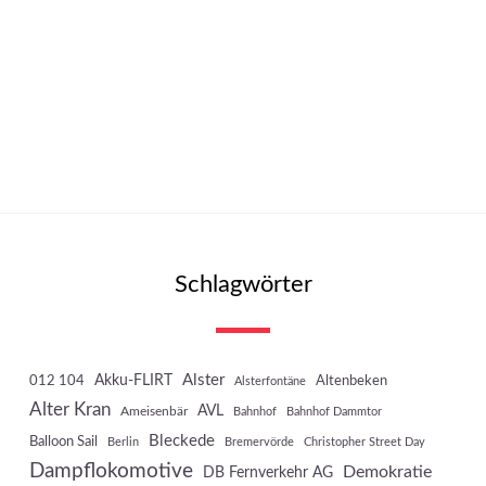
Schlagwörter
Akku-FLIRT
Alster
012 104
Altenbeken
Alsterfontäne
Alter Kran
AVL
Ameisenbär
Bahnhof
Bahnhof Dammtor
Bleckede
Balloon Sail
Berlin
Bremervörde
Christopher Street Day
Dampflokomotive
Demokratie
DB Fernverkehr AG