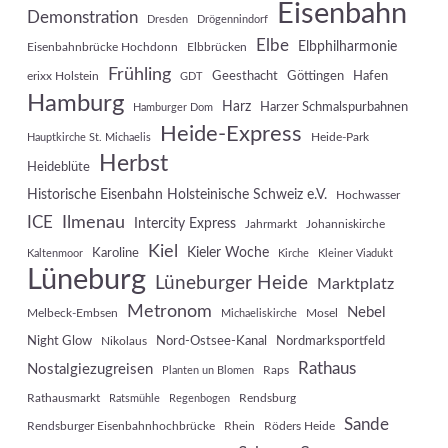
Eisenbahn
Demonstration
Dresden
Drögennindorf
Elbe
Elbphilharmonie
Eisenbahnbrücke Hochdonn
Elbbrücken
Frühling
Geesthacht
Göttingen
Hafen
erixx Holstein
GDT
Hamburg
Harz
Harzer Schmalspurbahnen
Hamburger Dom
Heide-Express
Heide-Park
Hauptkirche St. Michaelis
Herbst
Heideblüte
Historische Eisenbahn Holsteinische Schweiz e.V.
Hochwasser
Ilmenau
ICE
Intercity Express
Jahrmarkt
Johanniskirche
Kiel
Kieler Woche
Karoline
Kaltenmoor
Kirche
Kleiner Viadukt
Lüneburg
Lüneburger Heide
Marktplatz
Metronom
Nebel
Melbeck-Embsen
Mosel
Michaeliskirche
Night Glow
Nord-Ostsee-Kanal
Nordmarksportfeld
Nikolaus
Rathaus
Nostalgiezugreisen
Raps
Planten un Blomen
Rathausmarkt
Rendsburg
Ratsmühle
Regenbogen
Sande
Rendsburger Eisenbahnhochbrücke
Rhein
Röders Heide