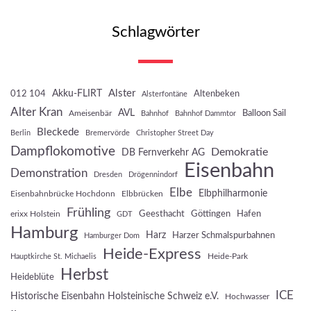
Schlagwörter
Akku-FLIRT
Alster
012 104
Altenbeken
Alsterfontäne
Alter Kran
AVL
Balloon Sail
Ameisenbär
Bahnhof
Bahnhof Dammtor
Bleckede
Berlin
Bremervörde
Christopher Street Day
Dampflokomotive
Demokratie
DB Fernverkehr AG
Eisenbahn
Demonstration
Dresden
Drögennindorf
Elbe
Elbphilharmonie
Eisenbahnbrücke Hochdonn
Elbbrücken
Frühling
Geesthacht
Göttingen
Hafen
erixx Holstein
GDT
Hamburg
Harz
Harzer Schmalspurbahnen
Hamburger Dom
Heide-Express
Heide-Park
Hauptkirche St. Michaelis
Herbst
Heideblüte
ICE
Historische Eisenbahn Holsteinische Schweiz e.V.
Hochwasser