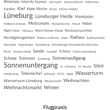
Ilmenau
Intercity Express
Jahrmarkt
Johanniskirche
Kaltenmoor
Kiel
Kieler Woche
Karoline
Kirche
Kleiner Viadukt
Lüneburg
Lüneburger Heide
Marktplatz
Metronom
Nebel
Melbeck-Embsen
Mosel
Michaeliskirche
Night Glow
Nord-Ostsee-Kanal
Nordmarksportfeld
Nikolaus
Rathaus
Nostalgiezugreisen
Raps
Rathausmarkt
Planten un Blomen
Rendsburg
Rendsburger Eisenbahnhochbrücke
Ratsmühle
Regenbogen
Sande
Schloss
Rhein
Röders Heide
Sarstedt
Schloss Marienburg
Sonnenaufgang
Sommer
Schnee
Sonderzug
Sonnenuntergang
Stint
St. Johannis
St. Nicolai
Wasserturm
Telemichel
Stintbrücke
VT25
Wald
Vollmond
Weihnachten
Wasserturm Lüneburg
Wasserviertel
Weihnachtsmarkt
Winter
Flugpraxis