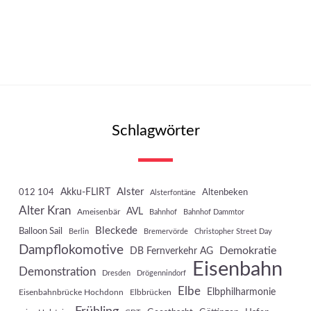
Schlagwörter
Akku-FLIRT
Alster
012 104
Altenbeken
Alsterfontäne
Alter Kran
AVL
Ameisenbär
Bahnhof
Bahnhof Dammtor
Bleckede
Balloon Sail
Berlin
Bremervörde
Christopher Street Day
Dampflokomotive
Demokratie
DB Fernverkehr AG
Eisenbahn
Demonstration
Dresden
Drögennindorf
Elbe
Elbphilharmonie
Eisenbahnbrücke Hochdonn
Elbbrücken