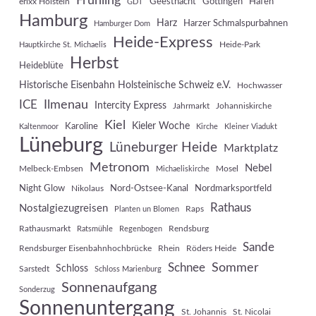
Frühling
Geesthacht
Göttingen
Hafen
erixx Holstein
GDT
Hamburg
Harz
Harzer Schmalspurbahnen
Hamburger Dom
Heide-Express
Heide-Park
Hauptkirche St. Michaelis
Herbst
Heideblüte
Historische Eisenbahn Holsteinische Schweiz e.V.
Hochwasser
Ilmenau
ICE
Intercity Express
Jahrmarkt
Johanniskirche
Kiel
Kieler Woche
Karoline
Kaltenmoor
Kirche
Kleiner Viadukt
Lüneburg
Lüneburger Heide
Marktplatz
Metronom
Nebel
Melbeck-Embsen
Mosel
Michaeliskirche
Night Glow
Nord-Ostsee-Kanal
Nordmarksportfeld
Nikolaus
Rathaus
Nostalgiezugreisen
Raps
Planten un Blomen
Rathausmarkt
Rendsburg
Ratsmühle
Regenbogen
Sande
Rendsburger Eisenbahnhochbrücke
Rhein
Röders Heide
Sommer
Schnee
Schloss
Sarstedt
Schloss Marienburg
Sonnenaufgang
Sonderzug
Sonnenuntergang
St. Johannis
St. Nicolai