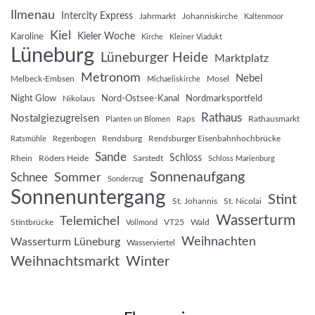
Ilmenau
Intercity Express
Jahrmarkt
Johanniskirche
Kaltenmoor
Kiel
Kieler Woche
Karoline
Kirche
Kleiner Viadukt
Lüneburg
Lüneburger Heide
Marktplatz
Metronom
Nebel
Melbeck-Embsen
Mosel
Michaeliskirche
Night Glow
Nord-Ostsee-Kanal
Nordmarksportfeld
Nikolaus
Rathaus
Nostalgiezugreisen
Raps
Rathausmarkt
Planten un Blomen
Rendsburg
Rendsburger Eisenbahnhochbrücke
Ratsmühle
Regenbogen
Sande
Schloss
Rhein
Röders Heide
Sarstedt
Schloss Marienburg
Sonnenaufgang
Sommer
Schnee
Sonderzug
Sonnenuntergang
Stint
St. Johannis
St. Nicolai
Wasserturm
Telemichel
Stintbrücke
VT25
Wald
Vollmond
Weihnachten
Wasserturm Lüneburg
Wasserviertel
Weihnachtsmarkt
Winter