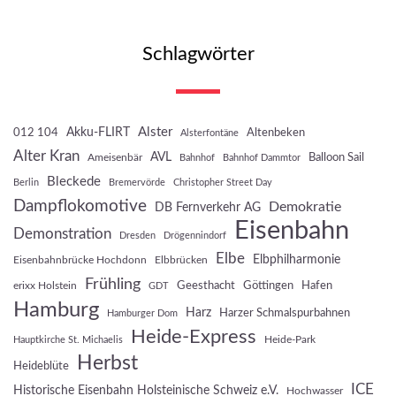
Schlagwörter
Akku-FLIRT
Alster
012 104
Altenbeken
Alsterfontäne
Alter Kran
AVL
Balloon Sail
Ameisenbär
Bahnhof
Bahnhof Dammtor
Bleckede
Berlin
Bremervörde
Christopher Street Day
Dampflokomotive
Demokratie
DB Fernverkehr AG
Eisenbahn
Demonstration
Dresden
Drögennindorf
Elbe
Elbphilharmonie
Eisenbahnbrücke Hochdonn
Elbbrücken
Frühling
Geesthacht
Göttingen
Hafen
erixx Holstein
GDT
Hamburg
Harz
Harzer Schmalspurbahnen
Hamburger Dom
Heide-Express
Heide-Park
Hauptkirche St. Michaelis
Herbst
Heideblüte
ICE
Historische Eisenbahn Holsteinische Schweiz e.V.
Hochwasser