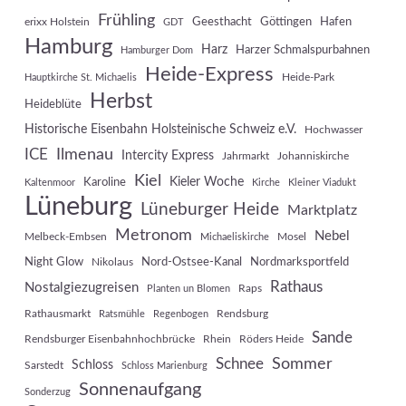
Frühling
Geesthacht
Göttingen
Hafen
erixx Holstein
GDT
Hamburg
Harz
Harzer Schmalspurbahnen
Hamburger Dom
Heide-Express
Heide-Park
Hauptkirche St. Michaelis
Herbst
Heideblüte
Historische Eisenbahn Holsteinische Schweiz e.V.
Hochwasser
Ilmenau
ICE
Intercity Express
Jahrmarkt
Johanniskirche
Kiel
Kieler Woche
Karoline
Kaltenmoor
Kirche
Kleiner Viadukt
Lüneburg
Lüneburger Heide
Marktplatz
Metronom
Nebel
Melbeck-Embsen
Mosel
Michaeliskirche
Night Glow
Nord-Ostsee-Kanal
Nordmarksportfeld
Nikolaus
Rathaus
Nostalgiezugreisen
Raps
Planten un Blomen
Rathausmarkt
Rendsburg
Ratsmühle
Regenbogen
Sande
Rendsburger Eisenbahnhochbrücke
Rhein
Röders Heide
Sommer
Schnee
Schloss
Sarstedt
Schloss Marienburg
Sonnenaufgang
Sonderzug