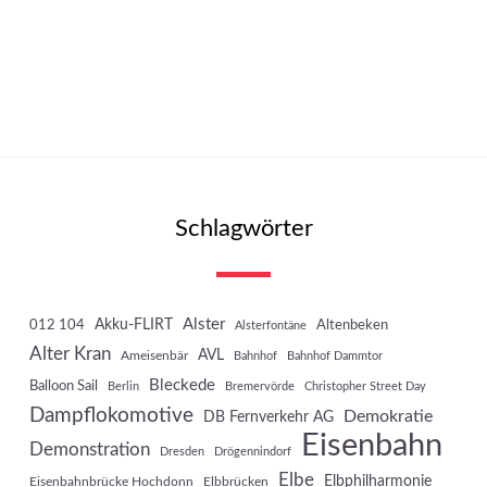
Schlagwörter
Akku-FLIRT
Alster
012 104
Altenbeken
Alsterfontäne
Alter Kran
AVL
Ameisenbär
Bahnhof
Bahnhof Dammtor
Bleckede
Balloon Sail
Berlin
Bremervörde
Christopher Street Day
Dampflokomotive
Demokratie
DB Fernverkehr AG
Eisenbahn
Demonstration
Dresden
Drögennindorf
Elbe
Elbphilharmonie
Eisenbahnbrücke Hochdonn
Elbbrücken