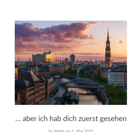
… aber ich hab dich zuerst gesehen
by
Malte
on
5. Mai 2025