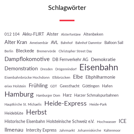
Schlagwörter
Akku-FLIRT
Alster
012 104
Altenbeken
Alsterfontäne
Alter Kran
AVL
Balloon Sail
Ameisenbär
Bahnhof
Bahnhof Dammtor
Bleckede
Berlin
Bremervörde
Christopher Street Day
Dampflokomotive
Demokratie
DB Fernverkehr AG
Eisenbahn
Demonstration
Dresden
Drögennindorf
Elbe
Elbphilharmonie
Eisenbahnbrücke Hochdonn
Elbbrücken
Frühling
Geesthacht
Göttingen
Hafen
erixx Holstein
GDT
Hamburg
Harz
Harzer Schmalspurbahnen
Hamburger Dom
Heide-Express
Heide-Park
Hauptkirche St. Michaelis
Herbst
Heideblüte
ICE
Historische Eisenbahn Holsteinische Schweiz e.V.
Hochwasser
Ilmenau
Intercity Express
Jahrmarkt
Johanniskirche
Kaltenmoor