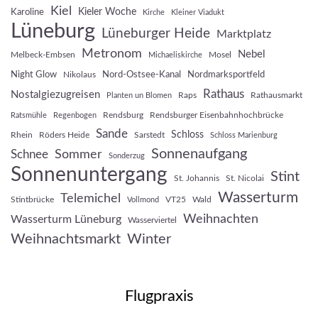
Kiel
Kieler Woche
Karoline
Kirche
Kleiner Viadukt
Lüneburg
Lüneburger Heide
Marktplatz
Metronom
Nebel
Melbeck-Embsen
Mosel
Michaeliskirche
Night Glow
Nord-Ostsee-Kanal
Nordmarksportfeld
Nikolaus
Rathaus
Nostalgiezugreisen
Raps
Rathausmarkt
Planten un Blomen
Rendsburg
Rendsburger Eisenbahnhochbrücke
Ratsmühle
Regenbogen
Sande
Schloss
Rhein
Röders Heide
Sarstedt
Schloss Marienburg
Sonnenaufgang
Sommer
Schnee
Sonderzug
Sonnenuntergang
Stint
St. Johannis
St. Nicolai
Wasserturm
Telemichel
Stintbrücke
VT25
Wald
Vollmond
Weihnachten
Wasserturm Lüneburg
Wasserviertel
Weihnachtsmarkt
Winter
Flugpraxis