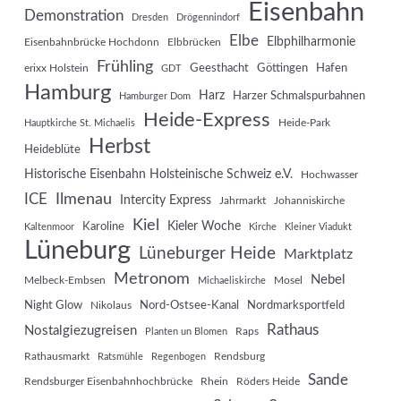
Eisenbahn
Demonstration
Dresden
Drögennindorf
Elbe
Elbphilharmonie
Eisenbahnbrücke Hochdonn
Elbbrücken
Frühling
Geesthacht
Göttingen
Hafen
erixx Holstein
GDT
Hamburg
Harz
Harzer Schmalspurbahnen
Hamburger Dom
Heide-Express
Heide-Park
Hauptkirche St. Michaelis
Herbst
Heideblüte
Historische Eisenbahn Holsteinische Schweiz e.V.
Hochwasser
Ilmenau
ICE
Intercity Express
Jahrmarkt
Johanniskirche
Kiel
Kieler Woche
Karoline
Kaltenmoor
Kirche
Kleiner Viadukt
Lüneburg
Lüneburger Heide
Marktplatz
Metronom
Nebel
Melbeck-Embsen
Mosel
Michaeliskirche
Night Glow
Nord-Ostsee-Kanal
Nordmarksportfeld
Nikolaus
Rathaus
Nostalgiezugreisen
Raps
Planten un Blomen
Rathausmarkt
Rendsburg
Ratsmühle
Regenbogen
Sande
Rendsburger Eisenbahnhochbrücke
Rhein
Röders Heide