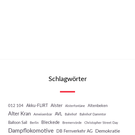
Schlagwörter
Akku-FLIRT
Alster
012 104
Altenbeken
Alsterfontäne
Alter Kran
AVL
Ameisenbär
Bahnhof
Bahnhof Dammtor
Bleckede
Balloon Sail
Berlin
Bremervörde
Christopher Street Day
Dampflokomotive
Demokratie
DB Fernverkehr AG