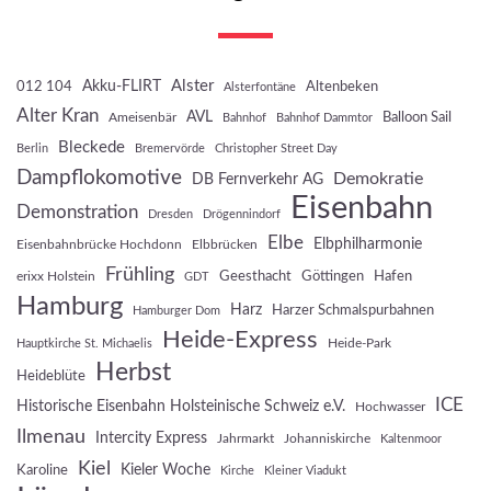
Akku-FLIRT
Alster
012 104
Altenbeken
Alsterfontäne
Alter Kran
AVL
Balloon Sail
Ameisenbär
Bahnhof
Bahnhof Dammtor
Bleckede
Berlin
Bremervörde
Christopher Street Day
Dampflokomotive
Demokratie
DB Fernverkehr AG
Eisenbahn
Demonstration
Dresden
Drögennindorf
Elbe
Elbphilharmonie
Eisenbahnbrücke Hochdonn
Elbbrücken
Frühling
Geesthacht
Göttingen
Hafen
erixx Holstein
GDT
Hamburg
Harz
Harzer Schmalspurbahnen
Hamburger Dom
Heide-Express
Heide-Park
Hauptkirche St. Michaelis
Herbst
Heideblüte
ICE
Historische Eisenbahn Holsteinische Schweiz e.V.
Hochwasser
Ilmenau
Intercity Express
Jahrmarkt
Johanniskirche
Kaltenmoor
Kiel
Kieler Woche
Karoline
Kirche
Kleiner Viadukt