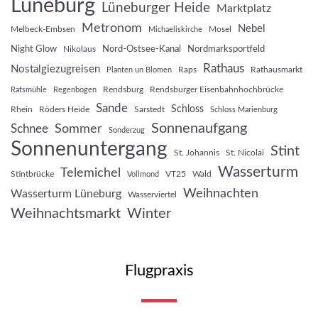
Lüneburg
Lüneburger Heide
Marktplatz
Metronom
Nebel
Melbeck-Embsen
Mosel
Michaeliskirche
Night Glow
Nord-Ostsee-Kanal
Nordmarksportfeld
Nikolaus
Rathaus
Nostalgiezugreisen
Raps
Rathausmarkt
Planten un Blomen
Rendsburg
Rendsburger Eisenbahnhochbrücke
Ratsmühle
Regenbogen
Sande
Schloss
Rhein
Röders Heide
Sarstedt
Schloss Marienburg
Sonnenaufgang
Sommer
Schnee
Sonderzug
Sonnenuntergang
Stint
St. Johannis
St. Nicolai
Wasserturm
Telemichel
Stintbrücke
VT25
Wald
Vollmond
Weihnachten
Wasserturm Lüneburg
Wasserviertel
Weihnachtsmarkt
Winter
Flugpraxis