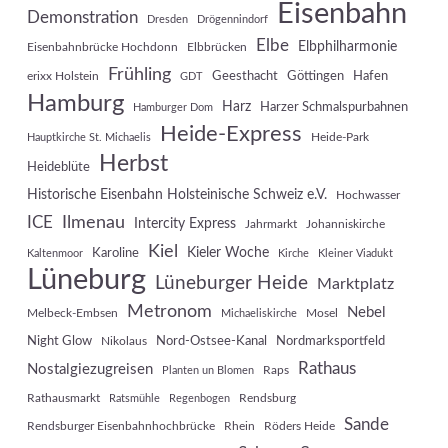
Eisenbahn
Demonstration
Dresden
Drögennindorf
Elbe
Elbphilharmonie
Eisenbahnbrücke Hochdonn
Elbbrücken
Frühling
Geesthacht
Göttingen
Hafen
erixx Holstein
GDT
Hamburg
Harz
Harzer Schmalspurbahnen
Hamburger Dom
Heide-Express
Heide-Park
Hauptkirche St. Michaelis
Herbst
Heideblüte
Historische Eisenbahn Holsteinische Schweiz e.V.
Hochwasser
Ilmenau
ICE
Intercity Express
Jahrmarkt
Johanniskirche
Kiel
Kieler Woche
Karoline
Kaltenmoor
Kirche
Kleiner Viadukt
Lüneburg
Lüneburger Heide
Marktplatz
Metronom
Nebel
Melbeck-Embsen
Mosel
Michaeliskirche
Night Glow
Nord-Ostsee-Kanal
Nordmarksportfeld
Nikolaus
Rathaus
Nostalgiezugreisen
Raps
Planten un Blomen
Rathausmarkt
Rendsburg
Ratsmühle
Regenbogen
Sande
Rendsburger Eisenbahnhochbrücke
Rhein
Röders Heide