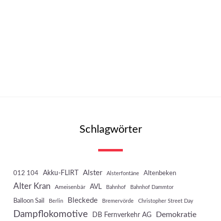
Schlagwörter
Akku-FLIRT
Alster
012 104
Altenbeken
Alsterfontäne
Alter Kran
AVL
Ameisenbär
Bahnhof
Bahnhof Dammtor
Bleckede
Balloon Sail
Berlin
Bremervörde
Christopher Street Day
Dampflokomotive
Demokratie
DB Fernverkehr AG