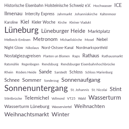
ICE
Historische Eisenbahn Holsteinische Schweiz e.V.
Hochwasser
Ilmenau
Intercity Express
Jahrmarkt
Johanniskirche
Kaltenmoor
Kiel
Kieler Woche
Karoline
Kirche
Kleiner Viadukt
Lüneburg
Lüneburger Heide
Marktplatz
Metronom
Nebel
Melbeck-Embsen
Mosel
Michaeliskirche
Night Glow
Nord-Ostsee-Kanal
Nordmarksportfeld
Nikolaus
Rathaus
Nostalgiezugreisen
Raps
Rathausmarkt
Planten un Blomen
Rendsburg
Rendsburger Eisenbahnhochbrücke
Ratsmühle
Regenbogen
Sande
Schloss
Rhein
Röders Heide
Sarstedt
Schloss Marienburg
Sonnenaufgang
Sommer
Schnee
Sonderzug
Sonnenuntergang
Stint
St. Johannis
St. Nicolai
Wasserturm
Telemichel
Stintbrücke
VT25
Wald
Vollmond
Weihnachten
Wasserturm Lüneburg
Wasserviertel
Weihnachtsmarkt
Winter