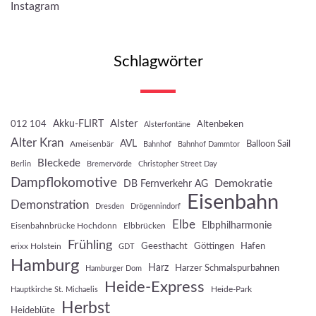
Instagram
Schlagwörter
Akku-FLIRT
Alster
012 104
Altenbeken
Alsterfontäne
Alter Kran
AVL
Balloon Sail
Ameisenbär
Bahnhof
Bahnhof Dammtor
Bleckede
Berlin
Bremervörde
Christopher Street Day
Dampflokomotive
Demokratie
DB Fernverkehr AG
Eisenbahn
Demonstration
Dresden
Drögennindorf
Elbe
Elbphilharmonie
Eisenbahnbrücke Hochdonn
Elbbrücken
Frühling
Geesthacht
Göttingen
Hafen
erixx Holstein
GDT
Hamburg
Harz
Harzer Schmalspurbahnen
Hamburger Dom
Heide-Express
Heide-Park
Hauptkirche St. Michaelis
Herbst
Heideblüte