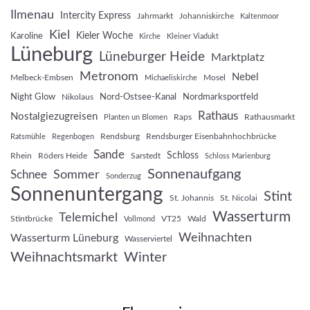
Ilmenau
Intercity Express
Jahrmarkt
Johanniskirche
Kaltenmoor
Kiel
Kieler Woche
Karoline
Kirche
Kleiner Viadukt
Lüneburg
Lüneburger Heide
Marktplatz
Metronom
Nebel
Melbeck-Embsen
Mosel
Michaeliskirche
Night Glow
Nord-Ostsee-Kanal
Nordmarksportfeld
Nikolaus
Rathaus
Nostalgiezugreisen
Raps
Rathausmarkt
Planten un Blomen
Rendsburg
Rendsburger Eisenbahnhochbrücke
Ratsmühle
Regenbogen
Sande
Schloss
Rhein
Röders Heide
Sarstedt
Schloss Marienburg
Sonnenaufgang
Sommer
Schnee
Sonderzug
Sonnenuntergang
Stint
St. Johannis
St. Nicolai
Wasserturm
Telemichel
Stintbrücke
VT25
Wald
Vollmond
Weihnachten
Wasserturm Lüneburg
Wasserviertel
Weihnachtsmarkt
Winter