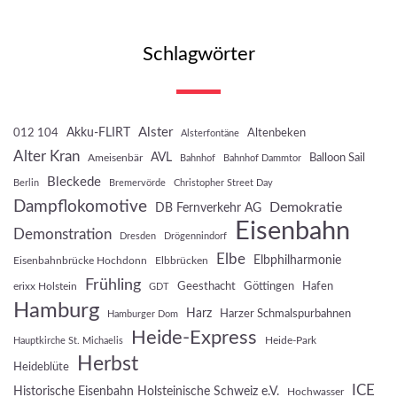
Schlagwörter
Akku-FLIRT
Alster
012 104
Altenbeken
Alsterfontäne
Alter Kran
AVL
Balloon Sail
Ameisenbär
Bahnhof
Bahnhof Dammtor
Bleckede
Berlin
Bremervörde
Christopher Street Day
Dampflokomotive
Demokratie
DB Fernverkehr AG
Eisenbahn
Demonstration
Dresden
Drögennindorf
Elbe
Elbphilharmonie
Eisenbahnbrücke Hochdonn
Elbbrücken
Frühling
Geesthacht
Göttingen
Hafen
erixx Holstein
GDT
Hamburg
Harz
Harzer Schmalspurbahnen
Hamburger Dom
Heide-Express
Heide-Park
Hauptkirche St. Michaelis
Herbst
Heideblüte
ICE
Historische Eisenbahn Holsteinische Schweiz e.V.
Hochwasser