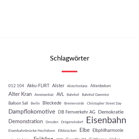
Schlagwörter
Akku-FLIRT
Alster
012 104
Altenbeken
Alsterfontäne
Alter Kran
AVL
Ameisenbär
Bahnhof
Bahnhof Dammtor
Bleckede
Balloon Sail
Berlin
Bremervörde
Christopher Street Day
Dampflokomotive
Demokratie
DB Fernverkehr AG
Eisenbahn
Demonstration
Dresden
Drögennindorf
Elbe
Elbphilharmonie
Eisenbahnbrücke Hochdonn
Elbbrücken