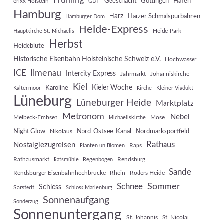
Frühling
Geesthacht
Göttingen
Hafen
erixx Holstein
GDT
Hamburg
Harz
Harzer Schmalspurbahnen
Hamburger Dom
Heide-Express
Heide-Park
Hauptkirche St. Michaelis
Herbst
Heideblüte
Historische Eisenbahn Holsteinische Schweiz e.V.
Hochwasser
Ilmenau
ICE
Intercity Express
Jahrmarkt
Johanniskirche
Kiel
Kieler Woche
Karoline
Kaltenmoor
Kirche
Kleiner Viadukt
Lüneburg
Lüneburger Heide
Marktplatz
Metronom
Nebel
Melbeck-Embsen
Mosel
Michaeliskirche
Night Glow
Nord-Ostsee-Kanal
Nordmarksportfeld
Nikolaus
Rathaus
Nostalgiezugreisen
Raps
Planten un Blomen
Rathausmarkt
Rendsburg
Ratsmühle
Regenbogen
Sande
Rendsburger Eisenbahnhochbrücke
Rhein
Röders Heide
Sommer
Schnee
Schloss
Sarstedt
Schloss Marienburg
Sonnenaufgang
Sonderzug
Sonnenuntergang
St. Johannis
St. Nicolai