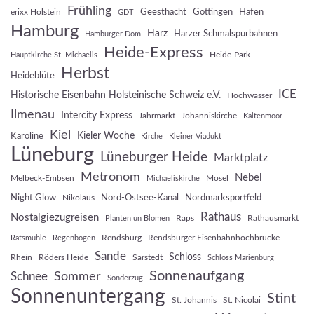
Frühling
Geesthacht
Göttingen
Hafen
erixx Holstein
GDT
Hamburg
Harz
Harzer Schmalspurbahnen
Hamburger Dom
Heide-Express
Heide-Park
Hauptkirche St. Michaelis
Herbst
Heideblüte
ICE
Historische Eisenbahn Holsteinische Schweiz e.V.
Hochwasser
Ilmenau
Intercity Express
Jahrmarkt
Johanniskirche
Kaltenmoor
Kiel
Kieler Woche
Karoline
Kirche
Kleiner Viadukt
Lüneburg
Lüneburger Heide
Marktplatz
Metronom
Nebel
Melbeck-Embsen
Mosel
Michaeliskirche
Night Glow
Nord-Ostsee-Kanal
Nordmarksportfeld
Nikolaus
Rathaus
Nostalgiezugreisen
Raps
Rathausmarkt
Planten un Blomen
Rendsburg
Rendsburger Eisenbahnhochbrücke
Ratsmühle
Regenbogen
Sande
Schloss
Rhein
Röders Heide
Sarstedt
Schloss Marienburg
Sonnenaufgang
Sommer
Schnee
Sonderzug
Sonnenuntergang
Stint
St. Johannis
St. Nicolai