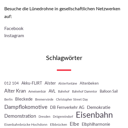
Besuche die Lünedrohne in gesellschaftlichen Netzwerken
auf:
Facebook
Instagram
Schlagwörter
Akku-FLIRT
Alster
012 104
Altenbeken
Alsterfontäne
Alter Kran
AVL
Balloon Sail
Ameisenbär
Bahnhof
Bahnhof Dammtor
Bleckede
Berlin
Bremervörde
Christopher Street Day
Dampflokomotive
Demokratie
DB Fernverkehr AG
Eisenbahn
Demonstration
Dresden
Drögennindorf
Elbe
Elbphilharmonie
Eisenbahnbrücke Hochdonn
Elbbrücken