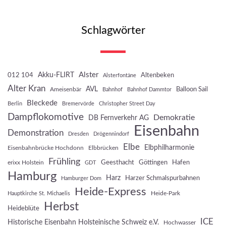
Schlagwörter
Akku-FLIRT
Alster
012 104
Altenbeken
Alsterfontäne
Alter Kran
AVL
Balloon Sail
Ameisenbär
Bahnhof
Bahnhof Dammtor
Bleckede
Berlin
Bremervörde
Christopher Street Day
Dampflokomotive
Demokratie
DB Fernverkehr AG
Eisenbahn
Demonstration
Dresden
Drögennindorf
Elbe
Elbphilharmonie
Eisenbahnbrücke Hochdonn
Elbbrücken
Frühling
Geesthacht
Göttingen
Hafen
erixx Holstein
GDT
Hamburg
Harz
Harzer Schmalspurbahnen
Hamburger Dom
Heide-Express
Heide-Park
Hauptkirche St. Michaelis
Herbst
Heideblüte
ICE
Historische Eisenbahn Holsteinische Schweiz e.V.
Hochwasser