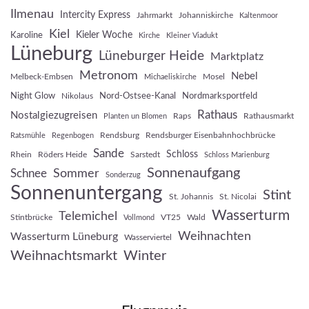
Ilmenau
Intercity Express
Jahrmarkt
Johanniskirche
Kaltenmoor
Kiel
Kieler Woche
Karoline
Kirche
Kleiner Viadukt
Lüneburg
Lüneburger Heide
Marktplatz
Metronom
Nebel
Melbeck-Embsen
Mosel
Michaeliskirche
Night Glow
Nord-Ostsee-Kanal
Nordmarksportfeld
Nikolaus
Rathaus
Nostalgiezugreisen
Raps
Rathausmarkt
Planten un Blomen
Rendsburg
Rendsburger Eisenbahnhochbrücke
Ratsmühle
Regenbogen
Sande
Schloss
Rhein
Röders Heide
Sarstedt
Schloss Marienburg
Sonnenaufgang
Sommer
Schnee
Sonderzug
Sonnenuntergang
Stint
St. Johannis
St. Nicolai
Wasserturm
Telemichel
Stintbrücke
VT25
Wald
Vollmond
Weihnachten
Wasserturm Lüneburg
Wasserviertel
Weihnachtsmarkt
Winter