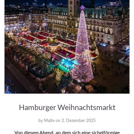
Hamburger Weihnachtsmarkt
by
Malte
on
2. Dezember 2025
Von diesem Abend, an dem sich eine sichelförmige