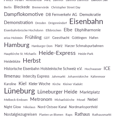
Balloon Sail
Ameisenbär
Bahnhof
Bahnhof Dammtor
Bleckede
Berlin
Bremervörde
Christopher Street Day
Dampflokomotive
Demokratie
DB Fernverkehr AG
Eisenbahn
Demonstration
Dresden
Drögennindorf
Elbe
Elbphilharmonie
Eisenbahnbrücke Hochdonn
Elbbrücken
Frühling
Geesthacht
Göttingen
Hafen
erixx Holstein
GDT
Hamburg
Harz
Harzer Schmalspurbahnen
Hamburger Dom
Heide-Express
Heide-Park
Hauptkirche St. Michaelis
Herbst
Heideblüte
ICE
Historische Eisenbahn Holsteinische Schweiz e.V.
Hochwasser
Ilmenau
Intercity Express
Jahrmarkt
Johanniskirche
Kaltenmoor
Kiel
Kieler Woche
Karoline
Kirche
Kleiner Viadukt
Lüneburg
Lüneburger Heide
Marktplatz
Metronom
Nebel
Melbeck-Embsen
Mosel
Michaeliskirche
Night Glow
Nord-Ostsee-Kanal
Nordmarksportfeld
Nikolaus
Rathaus
Nostalgiezugreisen
Raps
Rathausmarkt
Planten un Blomen