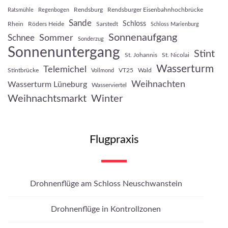
Rendsburg
Rendsburger Eisenbahnhochbrücke
Ratsmühle
Regenbogen
Sande
Schloss
Rhein
Röders Heide
Sarstedt
Schloss Marienburg
Sonnenaufgang
Sommer
Schnee
Sonderzug
Sonnenuntergang
Stint
St. Johannis
St. Nicolai
Wasserturm
Telemichel
Stintbrücke
VT25
Wald
Vollmond
Weihnachten
Wasserturm Lüneburg
Wasserviertel
Weihnachtsmarkt
Winter
Flugpraxis
Drohnenflüge am Schloss Neuschwanstein
Drohnenflüge in Kontrollzonen