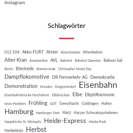
Instagram
Schlagwörter
Akku-FLIRT
Alster
012 104
Altenbeken
Alsterfontäne
Alter Kran
AVL
Balloon Sail
Ameisenbär
Bahnhof
Bahnhof Dammtor
Bleckede
Berlin
Bremervörde
Christopher Street Day
Dampflokomotive
Demokratie
DB Fernverkehr AG
Eisenbahn
Demonstration
Dresden
Drögennindorf
Elbe
Elbphilharmonie
Eisenbahnbrücke Hochdonn
Elbbrücken
Frühling
Geesthacht
Göttingen
Hafen
erixx Holstein
GDT
Hamburg
Harz
Harzer Schmalspurbahnen
Hamburger Dom
Heide-Express
Heide-Park
Hauptkirche St. Michaelis
Herbst
Heideblüte