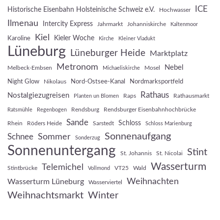
ICE
Historische Eisenbahn Holsteinische Schweiz e.V.
Hochwasser
Ilmenau
Intercity Express
Jahrmarkt
Johanniskirche
Kaltenmoor
Kiel
Kieler Woche
Karoline
Kirche
Kleiner Viadukt
Lüneburg
Lüneburger Heide
Marktplatz
Metronom
Nebel
Melbeck-Embsen
Mosel
Michaeliskirche
Night Glow
Nord-Ostsee-Kanal
Nordmarksportfeld
Nikolaus
Rathaus
Nostalgiezugreisen
Raps
Rathausmarkt
Planten un Blomen
Rendsburg
Rendsburger Eisenbahnhochbrücke
Ratsmühle
Regenbogen
Sande
Schloss
Rhein
Röders Heide
Sarstedt
Schloss Marienburg
Sonnenaufgang
Sommer
Schnee
Sonderzug
Sonnenuntergang
Stint
St. Johannis
St. Nicolai
Wasserturm
Telemichel
Stintbrücke
VT25
Wald
Vollmond
Weihnachten
Wasserturm Lüneburg
Wasserviertel
Weihnachtsmarkt
Winter