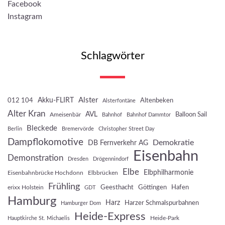
Facebook
Instagram
Schlagwörter
Akku-FLIRT
Alster
012 104
Altenbeken
Alsterfontäne
Alter Kran
AVL
Balloon Sail
Ameisenbär
Bahnhof
Bahnhof Dammtor
Bleckede
Berlin
Bremervörde
Christopher Street Day
Dampflokomotive
Demokratie
DB Fernverkehr AG
Eisenbahn
Demonstration
Dresden
Drögennindorf
Elbe
Elbphilharmonie
Eisenbahnbrücke Hochdonn
Elbbrücken
Frühling
Geesthacht
Göttingen
Hafen
erixx Holstein
GDT
Hamburg
Harz
Harzer Schmalspurbahnen
Hamburger Dom
Heide-Express
Heide-Park
Hauptkirche St. Michaelis