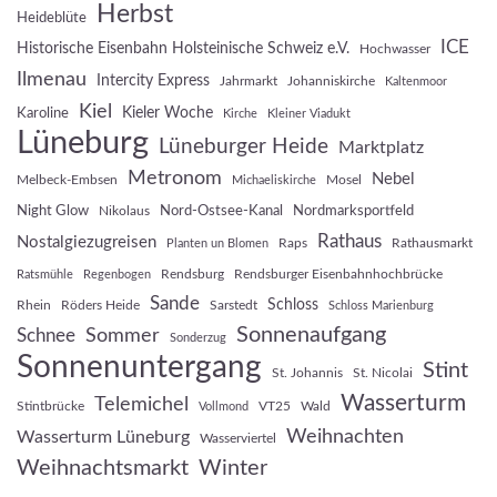
Herbst
Heideblüte
ICE
Historische Eisenbahn Holsteinische Schweiz e.V.
Hochwasser
Ilmenau
Intercity Express
Jahrmarkt
Johanniskirche
Kaltenmoor
Kiel
Kieler Woche
Karoline
Kirche
Kleiner Viadukt
Lüneburg
Lüneburger Heide
Marktplatz
Metronom
Nebel
Melbeck-Embsen
Mosel
Michaeliskirche
Night Glow
Nord-Ostsee-Kanal
Nordmarksportfeld
Nikolaus
Rathaus
Nostalgiezugreisen
Raps
Rathausmarkt
Planten un Blomen
Rendsburg
Rendsburger Eisenbahnhochbrücke
Ratsmühle
Regenbogen
Sande
Schloss
Rhein
Röders Heide
Sarstedt
Schloss Marienburg
Sonnenaufgang
Sommer
Schnee
Sonderzug
Sonnenuntergang
Stint
St. Johannis
St. Nicolai
Wasserturm
Telemichel
Stintbrücke
VT25
Wald
Vollmond
Weihnachten
Wasserturm Lüneburg
Wasserviertel
Weihnachtsmarkt
Winter