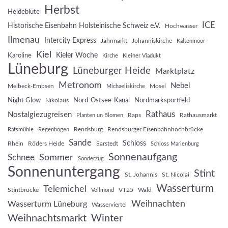
Herbst
Heideblüte
ICE
Historische Eisenbahn Holsteinische Schweiz e.V.
Hochwasser
Ilmenau
Intercity Express
Jahrmarkt
Johanniskirche
Kaltenmoor
Kiel
Kieler Woche
Karoline
Kirche
Kleiner Viadukt
Lüneburg
Lüneburger Heide
Marktplatz
Metronom
Nebel
Melbeck-Embsen
Mosel
Michaeliskirche
Night Glow
Nord-Ostsee-Kanal
Nordmarksportfeld
Nikolaus
Rathaus
Nostalgiezugreisen
Raps
Rathausmarkt
Planten un Blomen
Rendsburg
Rendsburger Eisenbahnhochbrücke
Ratsmühle
Regenbogen
Sande
Schloss
Rhein
Röders Heide
Sarstedt
Schloss Marienburg
Sonnenaufgang
Sommer
Schnee
Sonderzug
Sonnenuntergang
Stint
St. Johannis
St. Nicolai
Wasserturm
Telemichel
Stintbrücke
VT25
Wald
Vollmond
Weihnachten
Wasserturm Lüneburg
Wasserviertel
Weihnachtsmarkt
Winter