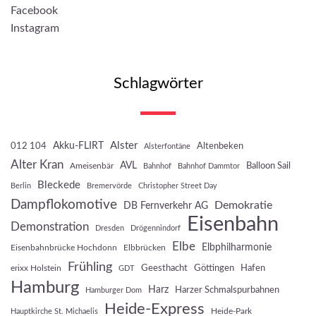
Facebook
Instagram
Schlagwörter
Akku-FLIRT
Alster
012 104
Altenbeken
Alsterfontäne
Alter Kran
AVL
Balloon Sail
Ameisenbär
Bahnhof
Bahnhof Dammtor
Bleckede
Berlin
Bremervörde
Christopher Street Day
Dampflokomotive
Demokratie
DB Fernverkehr AG
Eisenbahn
Demonstration
Dresden
Drögennindorf
Elbe
Elbphilharmonie
Eisenbahnbrücke Hochdonn
Elbbrücken
Frühling
Geesthacht
Göttingen
Hafen
erixx Holstein
GDT
Hamburg
Harz
Harzer Schmalspurbahnen
Hamburger Dom
Heide-Express
Heide-Park
Hauptkirche St. Michaelis