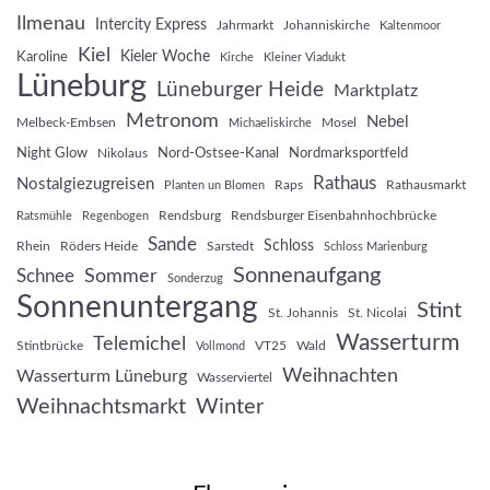
Ilmenau
Intercity Express
Jahrmarkt
Johanniskirche
Kaltenmoor
Kiel
Kieler Woche
Karoline
Kirche
Kleiner Viadukt
Lüneburg
Lüneburger Heide
Marktplatz
Metronom
Nebel
Melbeck-Embsen
Mosel
Michaeliskirche
Night Glow
Nord-Ostsee-Kanal
Nordmarksportfeld
Nikolaus
Rathaus
Nostalgiezugreisen
Raps
Rathausmarkt
Planten un Blomen
Rendsburg
Rendsburger Eisenbahnhochbrücke
Ratsmühle
Regenbogen
Sande
Schloss
Rhein
Röders Heide
Sarstedt
Schloss Marienburg
Sonnenaufgang
Sommer
Schnee
Sonderzug
Sonnenuntergang
Stint
St. Johannis
St. Nicolai
Wasserturm
Telemichel
Stintbrücke
VT25
Wald
Vollmond
Weihnachten
Wasserturm Lüneburg
Wasserviertel
Weihnachtsmarkt
Winter