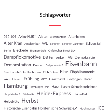
Schlagwörter
Akku-FLIRT
Alster
012 104
Altenbeken
Alsterfontäne
Alter Kran
AVL
Balloon Sail
Ameisenbär
Bahnhof
Bahnhof Dammtor
Bleckede
Berlin
Bremervörde
Christopher Street Day
Dampflokomotive
Demokratie
DB Fernverkehr AG
Eisenbahn
Demonstration
Dresden
Drögennindorf
Elbe
Elbphilharmonie
Eisenbahnbrücke Hochdonn
Elbbrücken
Frühling
Geesthacht
Göttingen
Hafen
erixx Holstein
GDT
Hamburg
Harz
Harzer Schmalspurbahnen
Hamburger Dom
Heide-Express
Heide-Park
Hauptkirche St. Michaelis
Herbst
Heideblüte
ICE
Historische Eisenbahn Holsteinische Schweiz e.V.
Hochwasser