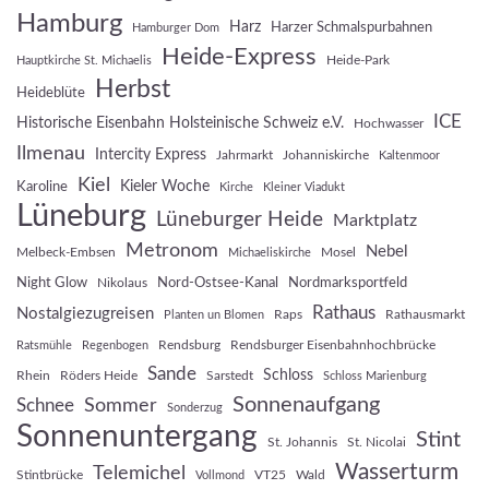
Hamburg
Harz
Harzer Schmalspurbahnen
Hamburger Dom
Heide-Express
Heide-Park
Hauptkirche St. Michaelis
Herbst
Heideblüte
ICE
Historische Eisenbahn Holsteinische Schweiz e.V.
Hochwasser
Ilmenau
Intercity Express
Jahrmarkt
Johanniskirche
Kaltenmoor
Kiel
Kieler Woche
Karoline
Kirche
Kleiner Viadukt
Lüneburg
Lüneburger Heide
Marktplatz
Metronom
Nebel
Melbeck-Embsen
Mosel
Michaeliskirche
Night Glow
Nord-Ostsee-Kanal
Nordmarksportfeld
Nikolaus
Rathaus
Nostalgiezugreisen
Raps
Rathausmarkt
Planten un Blomen
Rendsburg
Rendsburger Eisenbahnhochbrücke
Ratsmühle
Regenbogen
Sande
Schloss
Rhein
Röders Heide
Sarstedt
Schloss Marienburg
Sonnenaufgang
Sommer
Schnee
Sonderzug
Sonnenuntergang
Stint
St. Johannis
St. Nicolai
Wasserturm
Telemichel
Stintbrücke
VT25
Wald
Vollmond