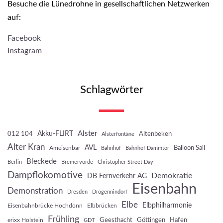
Besuche die Lünedrohne in gesellschaftlichen Netzwerken
auf:
Facebook
Instagram
Schlagwörter
Akku-FLIRT
Alster
012 104
Altenbeken
Alsterfontäne
Alter Kran
AVL
Balloon Sail
Ameisenbär
Bahnhof
Bahnhof Dammtor
Bleckede
Berlin
Bremervörde
Christopher Street Day
Dampflokomotive
Demokratie
DB Fernverkehr AG
Eisenbahn
Demonstration
Dresden
Drögennindorf
Elbe
Elbphilharmonie
Eisenbahnbrücke Hochdonn
Elbbrücken
Frühling
Geesthacht
Göttingen
Hafen
erixx Holstein
GDT