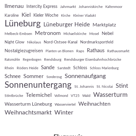
Ilmenau
Intercity Express
Jahrmarkt
Johanniskirche
Kaltenmoor
Kiel
Kieler Woche
Karoline
Kirche
Kleiner Viadukt
Lüneburg
Lüneburger Heide
Marktplatz
Metronom
Nebel
Melbeck-Embsen
Mosel
Michaeliskirche
Night Glow
Nord-Ostsee-Kanal
Nordmarksportfeld
Nikolaus
Rathaus
Nostalgiezugreisen
Raps
Rathausmarkt
Planten un Blomen
Rendsburg
Rendsburger Eisenbahnhochbrücke
Ratsmühle
Regenbogen
Sande
Schloss
Rhein
Röders Heide
Sarstedt
Schloss Marienburg
Sonnenaufgang
Sommer
Schnee
Sonderzug
Sonnenuntergang
Stint
St. Johannis
St. Nicolai
Wasserturm
Telemichel
Stintbrücke
VT25
Wald
Vollmond
Weihnachten
Wasserturm Lüneburg
Wasserviertel
Weihnachtsmarkt
Winter