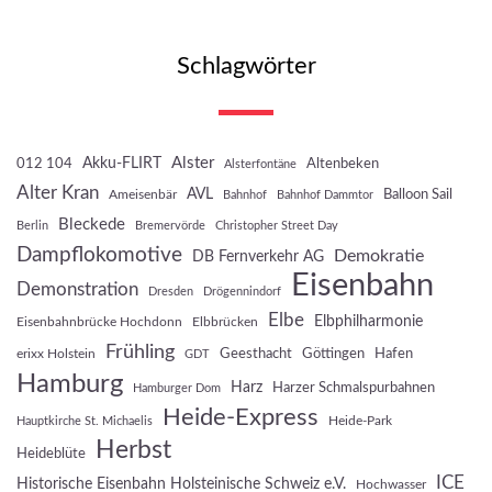
Schlagwörter
Akku-FLIRT
Alster
012 104
Altenbeken
Alsterfontäne
Alter Kran
AVL
Balloon Sail
Ameisenbär
Bahnhof
Bahnhof Dammtor
Bleckede
Berlin
Bremervörde
Christopher Street Day
Dampflokomotive
Demokratie
DB Fernverkehr AG
Eisenbahn
Demonstration
Dresden
Drögennindorf
Elbe
Elbphilharmonie
Eisenbahnbrücke Hochdonn
Elbbrücken
Frühling
Geesthacht
Göttingen
Hafen
erixx Holstein
GDT
Hamburg
Harz
Harzer Schmalspurbahnen
Hamburger Dom
Heide-Express
Heide-Park
Hauptkirche St. Michaelis
Herbst
Heideblüte
ICE
Historische Eisenbahn Holsteinische Schweiz e.V.
Hochwasser