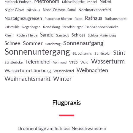
Metronom
Nebel
Melbeck-Embsen
Mosel
Michaeliskirche
Night Glow
Nord-Ostsee-Kanal
Nordmarksportfeld
Nikolaus
Rathaus
Nostalgiezugreisen
Raps
Rathausmarkt
Planten un Blomen
Rendsburg
Rendsburger Eisenbahnhochbrücke
Ratsmühle
Regenbogen
Sande
Schloss
Rhein
Röders Heide
Sarstedt
Schloss Marienburg
Sonnenaufgang
Sommer
Schnee
Sonderzug
Sonnenuntergang
Stint
St. Johannis
St. Nicolai
Wasserturm
Telemichel
Stintbrücke
VT25
Wald
Vollmond
Weihnachten
Wasserturm Lüneburg
Wasserviertel
Weihnachtsmarkt
Winter
Flugpraxis
Drohnenflüge am Schloss Neuschwanstein