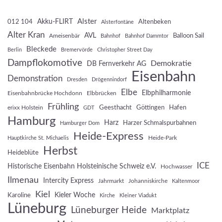
Akku-FLIRT
Alster
012 104
Altenbeken
Alsterfontäne
Alter Kran
AVL
Balloon Sail
Ameisenbär
Bahnhof
Bahnhof Dammtor
Bleckede
Berlin
Bremervörde
Christopher Street Day
Dampflokomotive
Demokratie
DB Fernverkehr AG
Eisenbahn
Demonstration
Dresden
Drögennindorf
Elbe
Elbphilharmonie
Eisenbahnbrücke Hochdonn
Elbbrücken
Frühling
Geesthacht
Göttingen
Hafen
erixx Holstein
GDT
Hamburg
Harz
Harzer Schmalspurbahnen
Hamburger Dom
Heide-Express
Heide-Park
Hauptkirche St. Michaelis
Herbst
Heideblüte
ICE
Historische Eisenbahn Holsteinische Schweiz e.V.
Hochwasser
Ilmenau
Intercity Express
Jahrmarkt
Johanniskirche
Kaltenmoor
Kiel
Kieler Woche
Karoline
Kirche
Kleiner Viadukt
Lüneburg
Lüneburger Heide
Marktplatz