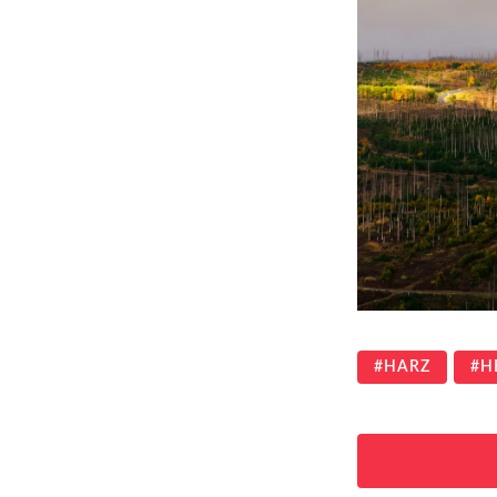
HARZ
H