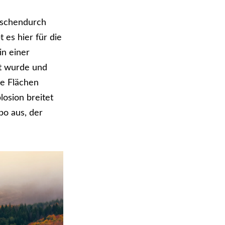
wischendurch
 es hier für die
in einer
zt wurde und
ge Flächen
osion breitet
po aus, der