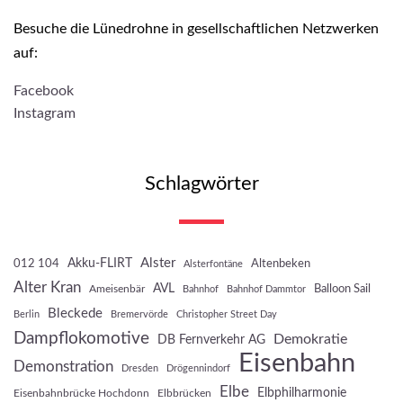
Besuche die Lünedrohne in gesellschaftlichen Netzwerken
auf:
Facebook
Instagram
Schlagwörter
Akku-FLIRT
Alster
012 104
Altenbeken
Alsterfontäne
Alter Kran
AVL
Balloon Sail
Ameisenbär
Bahnhof
Bahnhof Dammtor
Bleckede
Berlin
Bremervörde
Christopher Street Day
Dampflokomotive
Demokratie
DB Fernverkehr AG
Eisenbahn
Demonstration
Dresden
Drögennindorf
Elbe
Elbphilharmonie
Eisenbahnbrücke Hochdonn
Elbbrücken