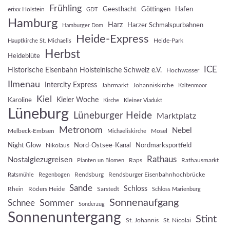
Frühling
Geesthacht
Göttingen
Hafen
erixx Holstein
GDT
Hamburg
Harz
Harzer Schmalspurbahnen
Hamburger Dom
Heide-Express
Heide-Park
Hauptkirche St. Michaelis
Herbst
Heideblüte
ICE
Historische Eisenbahn Holsteinische Schweiz e.V.
Hochwasser
Ilmenau
Intercity Express
Jahrmarkt
Johanniskirche
Kaltenmoor
Kiel
Kieler Woche
Karoline
Kirche
Kleiner Viadukt
Lüneburg
Lüneburger Heide
Marktplatz
Metronom
Nebel
Melbeck-Embsen
Mosel
Michaeliskirche
Night Glow
Nord-Ostsee-Kanal
Nordmarksportfeld
Nikolaus
Rathaus
Nostalgiezugreisen
Raps
Rathausmarkt
Planten un Blomen
Rendsburg
Rendsburger Eisenbahnhochbrücke
Ratsmühle
Regenbogen
Sande
Schloss
Rhein
Röders Heide
Sarstedt
Schloss Marienburg
Sonnenaufgang
Sommer
Schnee
Sonderzug
Sonnenuntergang
Stint
St. Johannis
St. Nicolai