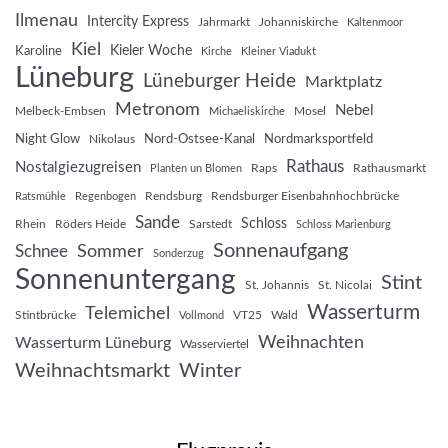
Ilmenau
Intercity Express
Jahrmarkt
Johanniskirche
Kaltenmoor
Kiel
Kieler Woche
Karoline
Kirche
Kleiner Viadukt
Lüneburg
Lüneburger Heide
Marktplatz
Metronom
Nebel
Melbeck-Embsen
Mosel
Michaeliskirche
Night Glow
Nord-Ostsee-Kanal
Nordmarksportfeld
Nikolaus
Rathaus
Nostalgiezugreisen
Raps
Rathausmarkt
Planten un Blomen
Rendsburg
Rendsburger Eisenbahnhochbrücke
Ratsmühle
Regenbogen
Sande
Schloss
Rhein
Röders Heide
Sarstedt
Schloss Marienburg
Sonnenaufgang
Sommer
Schnee
Sonderzug
Sonnenuntergang
Stint
St. Johannis
St. Nicolai
Wasserturm
Telemichel
Stintbrücke
VT25
Wald
Vollmond
Weihnachten
Wasserturm Lüneburg
Wasserviertel
Weihnachtsmarkt
Winter