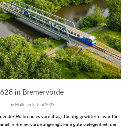
628 in Bremervörde
by
Malte
on
8. Juni 2025
ende? Während es vormittags tüchtig gewitterte, war für
mel in Bremervörde angesagt: Eine gute Gelegenheit, den