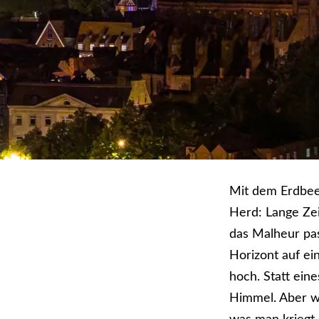
Mit dem Erdbee
Herd: Lange Zei
das Malheur pas
Horizont auf ei
hoch. Statt ein
Himmel. Aber we