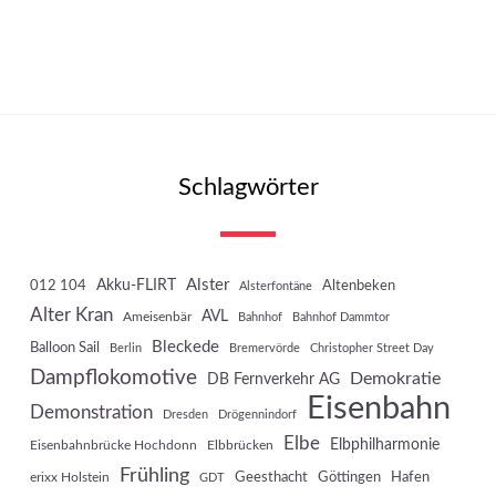
Schlagwörter
Akku-FLIRT
Alster
012 104
Altenbeken
Alsterfontäne
Alter Kran
AVL
Ameisenbär
Bahnhof
Bahnhof Dammtor
Bleckede
Balloon Sail
Berlin
Bremervörde
Christopher Street Day
Dampflokomotive
Demokratie
DB Fernverkehr AG
Eisenbahn
Demonstration
Dresden
Drögennindorf
Elbe
Elbphilharmonie
Eisenbahnbrücke Hochdonn
Elbbrücken
Frühling
Geesthacht
Göttingen
Hafen
erixx Holstein
GDT