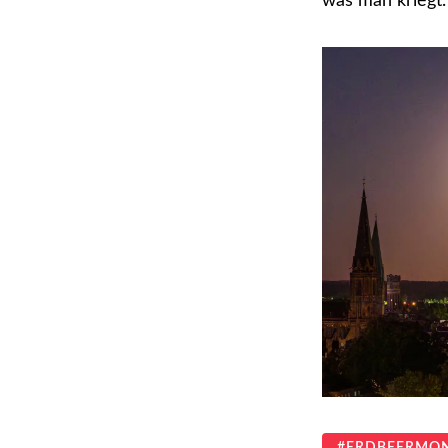
was man kriegt.
ERDBEERMO