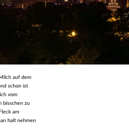
Milch auf dem
nd schon ist
lich vom
n bisschen zu
 Fleck am
 man halt nehmen