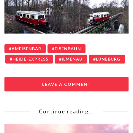
AMEISENBÄR
EISENBAHN
HEIDE-EXPRESS
ILMENAU
LÜNEBURG
LEAVE A COMMENT
Continue reading...