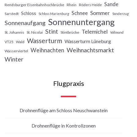
Sande
Rendsburger Eisenbahnhochbrücke
Rhein
Röders Heide
Sommer
Schnee
Schloss
Sarstedt
Schloss Marienburg
Sonderzug
Sonnenuntergang
Sonnenaufgang
Stint
Telemichel
St. Johannis
St. Nicolai
Stintbrücke
Vollmond
Wasserturm
Wasserturm Lüneburg
VT25
Wald
Weihnachtsmarkt
Weihnachten
Wasserviertel
Winter
Flugpraxis
Drohnenflüge am Schloss Neuschwanstein
Drohnenflüge in Kontrollzonen