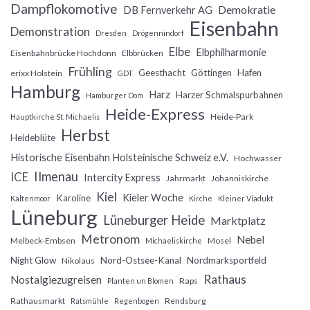
Dampflokomotive
Demokratie
DB Fernverkehr AG
Eisenbahn
Demonstration
Dresden
Drögennindorf
Elbe
Elbphilharmonie
Eisenbahnbrücke Hochdonn
Elbbrücken
Frühling
Geesthacht
Göttingen
Hafen
erixx Holstein
GDT
Hamburg
Harz
Harzer Schmalspurbahnen
Hamburger Dom
Heide-Express
Heide-Park
Hauptkirche St. Michaelis
Herbst
Heideblüte
Historische Eisenbahn Holsteinische Schweiz e.V.
Hochwasser
Ilmenau
ICE
Intercity Express
Jahrmarkt
Johanniskirche
Kiel
Kieler Woche
Karoline
Kaltenmoor
Kirche
Kleiner Viadukt
Lüneburg
Lüneburger Heide
Marktplatz
Metronom
Nebel
Melbeck-Embsen
Mosel
Michaeliskirche
Night Glow
Nord-Ostsee-Kanal
Nordmarksportfeld
Nikolaus
Rathaus
Nostalgiezugreisen
Raps
Planten un Blomen
Rathausmarkt
Rendsburg
Ratsmühle
Regenbogen