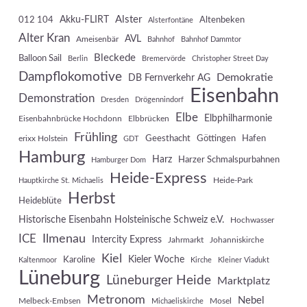
Akku-FLIRT
Alster
012 104
Altenbeken
Alsterfontäne
Alter Kran
AVL
Ameisenbär
Bahnhof
Bahnhof Dammtor
Bleckede
Balloon Sail
Berlin
Bremervörde
Christopher Street Day
Dampflokomotive
Demokratie
DB Fernverkehr AG
Eisenbahn
Demonstration
Dresden
Drögennindorf
Elbe
Elbphilharmonie
Eisenbahnbrücke Hochdonn
Elbbrücken
Frühling
Geesthacht
Göttingen
Hafen
erixx Holstein
GDT
Hamburg
Harz
Harzer Schmalspurbahnen
Hamburger Dom
Heide-Express
Heide-Park
Hauptkirche St. Michaelis
Herbst
Heideblüte
Historische Eisenbahn Holsteinische Schweiz e.V.
Hochwasser
Ilmenau
ICE
Intercity Express
Jahrmarkt
Johanniskirche
Kiel
Kieler Woche
Karoline
Kaltenmoor
Kirche
Kleiner Viadukt
Lüneburg
Lüneburger Heide
Marktplatz
Metronom
Nebel
Melbeck-Embsen
Mosel
Michaeliskirche