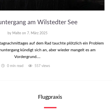
ntergang am Wilstedter See
by
Malte
on
7. März 2025
agnachmittages auf dem Rad tauchte plötzlich ein Problem
nuntergang kündigt sich an, aber wieder mangelt es am
Vordergrund….
0 min read
557 views
Flugpraxis