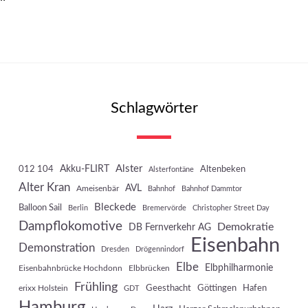
Schlagwörter
Akku-FLIRT
Alster
012 104
Altenbeken
Alsterfontäne
Alter Kran
AVL
Ameisenbär
Bahnhof
Bahnhof Dammtor
Bleckede
Balloon Sail
Berlin
Bremervörde
Christopher Street Day
Dampflokomotive
Demokratie
DB Fernverkehr AG
Eisenbahn
Demonstration
Dresden
Drögennindorf
Elbe
Elbphilharmonie
Eisenbahnbrücke Hochdonn
Elbbrücken
Frühling
Geesthacht
Göttingen
Hafen
erixx Holstein
GDT
Hamburg