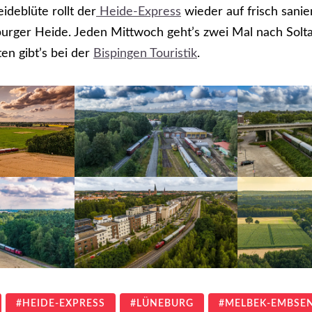
ideblüte rollt der
Heide-Express
wieder auf frisch sani
burger Heide. Jeden Mittwoch geht’s zwei Mal nach Solt
ten gibt’s bei der
Bispingen Touristik
.
HEIDE-EXPRESS
LÜNEBURG
MELBEK-EMBSE