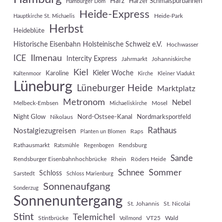
Harz
Harzer Schmalspurbahnen
Hamburger Dom
Heide-Express
Heide-Park
Hauptkirche St. Michaelis
Herbst
Heideblüte
Historische Eisenbahn Holsteinische Schweiz e.V.
Hochwasser
Ilmenau
ICE
Intercity Express
Jahrmarkt
Johanniskirche
Kiel
Kieler Woche
Karoline
Kaltenmoor
Kirche
Kleiner Viadukt
Lüneburg
Lüneburger Heide
Marktplatz
Metronom
Nebel
Melbeck-Embsen
Mosel
Michaeliskirche
Night Glow
Nord-Ostsee-Kanal
Nordmarksportfeld
Nikolaus
Rathaus
Nostalgiezugreisen
Raps
Planten un Blomen
Rathausmarkt
Rendsburg
Ratsmühle
Regenbogen
Sande
Rendsburger Eisenbahnhochbrücke
Rhein
Röders Heide
Sommer
Schnee
Schloss
Sarstedt
Schloss Marienburg
Sonnenaufgang
Sonderzug
Sonnenuntergang
St. Johannis
St. Nicolai
Stint
Telemichel
Stintbrücke
VT25
Wald
Vollmond