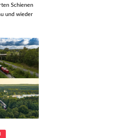
erten Schienen
au und wieder
N