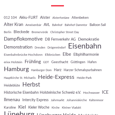
Akku-FLIRT
Alster
012 104
Altenbeken
Alsterfontäne
Alter Kran
AVL
Balloon Sail
Ameisenbär
Bahnhof
Bahnhof Dammtor
Bleckede
Berlin
Bremervörde
Christopher Street Day
Dampflokomotive
Demokratie
DB Fernverkehr AG
Eisenbahn
Demonstration
Dresden
Drögennindorf
Elbe
Elbphilharmonie
Eisenbahnbrücke Hochdonn
Elbbrücken
Frühling
Geesthacht
Göttingen
Hafen
erixx Holstein
GDT
Hamburg
Harz
Harzer Schmalspurbahnen
Hamburger Dom
Heide-Express
Heide-Park
Hauptkirche St. Michaelis
Herbst
Heideblüte
ICE
Historische Eisenbahn Holsteinische Schweiz e.V.
Hochwasser
Ilmenau
Intercity Express
Jahrmarkt
Johanniskirche
Kaltenmoor
Kiel
Kieler Woche
Karoline
Kirche
Kleiner Viadukt
Lüneburg