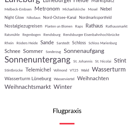
Lüneburger Heide
Marktplatz
Metronom
Nebel
Melbeck-Embsen
Mosel
Michaeliskirche
Night Glow
Nord-Ostsee-Kanal
Nordmarksportfeld
Nikolaus
Rathaus
Nostalgiezugreisen
Raps
Rathausmarkt
Planten un Blomen
Rendsburg
Rendsburger Eisenbahnhochbrücke
Ratsmühle
Regenbogen
Sande
Schloss
Rhein
Röders Heide
Sarstedt
Schloss Marienburg
Sonnenaufgang
Sommer
Schnee
Sonderzug
Sonnenuntergang
Stint
St. Johannis
St. Nicolai
Wasserturm
Telemichel
Stintbrücke
VT25
Wald
Vollmond
Weihnachten
Wasserturm Lüneburg
Wasserviertel
Weihnachtsmarkt
Winter
Flugpraxis