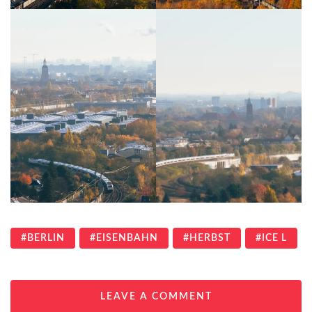
BERLIN
EISENBAHN
HERBST
ICE L
LEAVE A COMMENT